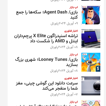
09 آوریل 2024
پاورتل
اپ بازار
بازی/ Agent Dash؛ سکه‌ها را جمع
کنید
09 آوریل 2024
پاورتل
اخبار فناوری
تراشه اسنپدراگون X Elite پرچم‌داران
اینتل و AMD را شکست داد
08 آوریل 2024
پاورتل
اپ بازار
بازی/ Looney Tunes؛ شهری بزرگ
بسازید
08 آوریل 2024
پاورتل
اخبار فناوری
سرعت دانلود این گوشی چینی، مغز
شما را منفجر می‌کند
07 آوریل 2024
پاورتل
اپ بازار