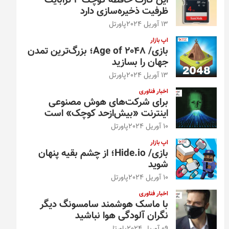
این کارت حافظه کوچک ۴ ترابایت
ظرفیت ذخیره‌سازی دارد
13 آوریل 2024
پاورتل
اپ بازار
بازی/ Age of 2048؛ بزرگ‌ترین تمدن
جهان را بسازید
13 آوریل 2024
پاورتل
اخبار فناوری
برای شرکت‌های هوش مصنوعی
اینترنت «بیش‌از‌حد کوچک» است
10 آوریل 2024
پاورتل
اپ بازار
بازی/ Hide.io؛ از چشم بقیه پنهان
شوید
10 آوریل 2024
پاورتل
اخبار فناوری
با ماسک هوشمند سامسونگ دیگر
نگران آلودگی هوا نباشید