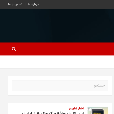
درباره ما
تماس با ما
ج
س
ت
ج
و
اخبار فناوری