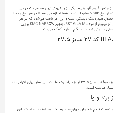
هستان ویوا مدل BLAZE کد ۲۷ با سایز طوقه ۲۷.۵ اینچ از جنس فریم آلومینیوم، یکی از پر فروش‌ترین محصولات در بین
گروه سنی نوجوان و بزرگسالان است. این دوچرخه با تعداد ۲۷ دنده که از نوع ۳×۹ شیمانو است، به شما اجازه می‌دهد تا در هر نوع محیط
 محصول هیدرولیک دیسکی است و این امر باعث می‌شود که در هر
شرایطی، توانایی توقف کامل و ایمن را داشته باشید. دوشاخ کمک‌دار آلومینیوم از نوع RST GILA ML، زنجیر KMC NARROW و زین
طوقه یکی از مهمترین قسمت‌های دوچرخه است. در دوچرخه ویوا بلیز، طوقه با سایز ۲۷.۵ اینچ طراحی‌شده‌است. این سایز برای افرادی که
بسیار مناسب است.
برند ویوا
نس و کیفیت فریم یا همان چهارچوب دوچرخه معطوف کرده است. این