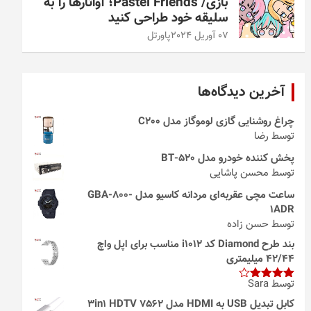
بازی/ Pastel Friends؛ آواتارها را به
سلیقه خود طراحی کنید
07 آوریل 2024
پاورتل
آخرین دیدگاه‌ها
چراغ روشنایی گازی لوموگاز مدل C200
توسط رضا
پخش کننده خودرو مدل 520-BT
توسط محسن پاشایی
ساعت مچی عقربه‌ای مردانه کاسیو مدل GBA-800-
1ADR
توسط حسن زاده
بند طرح Diamond کد i1012 مناسب برای اپل واچ
42/44 میلیمتری
توسط Sara
امتیاز
4
از 5
کابل تبدیل USB به HDMI مدل 3in1 HDTV 7562