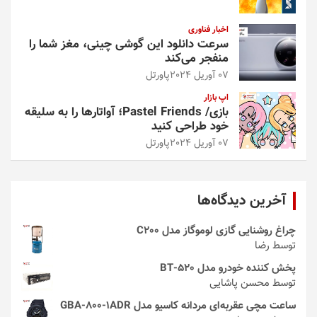
اخبار فناوری
سرعت دانلود این گوشی چینی، مغز شما را
منفجر می‌کند
07 آوریل 2024
پاورتل
اپ بازار
بازی/ Pastel Friends؛ آواتارها را به سلیقه
خود طراحی کنید
07 آوریل 2024
پاورتل
آخرین دیدگاه‌ها
چراغ روشنایی گازی لوموگاز مدل C200
توسط رضا
پخش کننده خودرو مدل 520-BT
توسط محسن پاشایی
ساعت مچی عقربه‌ای مردانه کاسیو مدل GBA-800-1ADR