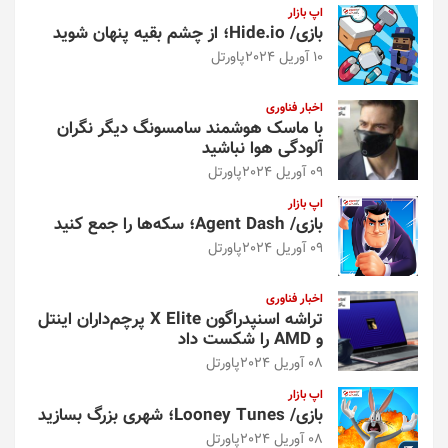
اپ بازار
بازی/ Hide.io؛ از چشم بقیه پنهان شوید
10 آوریل 2024
پاورتل
اخبار فناوری
با ماسک هوشمند سامسونگ دیگر نگران
آلودگی هوا نباشید
09 آوریل 2024
پاورتل
اپ بازار
بازی/ Agent Dash؛ سکه‌ها را جمع کنید
09 آوریل 2024
پاورتل
اخبار فناوری
تراشه اسنپدراگون X Elite پرچم‌داران اینتل
و AMD را شکست داد
08 آوریل 2024
پاورتل
اپ بازار
بازی/ Looney Tunes؛ شهری بزرگ بسازید
08 آوریل 2024
پاورتل