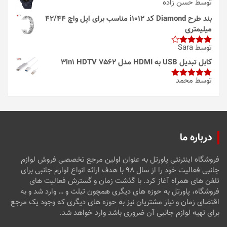
توسط حسن زاده
بند طرح Diamond کد i1012 مناسب برای اپل واچ 42/44
میلیمتری
توسط Sara
امتیاز
4
از 5
کابل تبدیل USB به HDMI مدل 3in1 HDTV 7562
توسط محمد
امتیاز
5
از
5
درباره ما
فروشگاه اینترنتی پاورتل به عنوان اولین مرجع تخصصی فروش لوازم
جانبی فعالیت خود را از سال ۹۸ با هدف ارائه انواع لوازم جانبی برای
تلفن های همراه آغاز کرد. با گذشت زمان و گسترش فعالیت های
فروشگاه، پاورتل به حوزه های دیگری همچون تبلت و … وارد شد و به
اقتضای زمان و نیاز مشتریان نیز به حوزه های دیگری که وجود یک مرجع
برای تهیه لوازم جانبی آن ضروری باشد وارد خواهد شد.