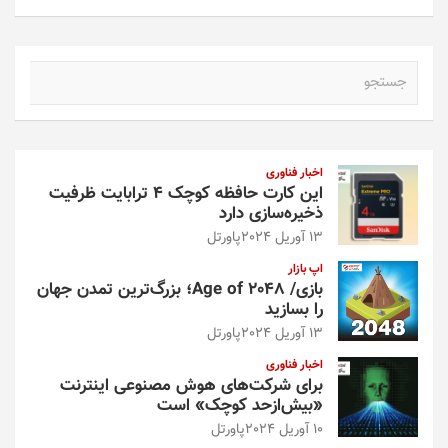
ج
س
ت
ج
و
اخبار فناوری
این کارت حافظه کوچک ۴ ترابایت ظرفیت
ذخیره‌سازی دارد
13 آوریل 2024
پاورتل
اپ بازار
بازی/ Age of 2048؛ بزرگ‌ترین تمدن جهان
را بسازید
13 آوریل 2024
پاورتل
اخبار فناوری
برای شرکت‌های هوش مصنوعی اینترنت
«بیش‌از‌حد کوچک» است
10 آوریل 2024
پاورتل