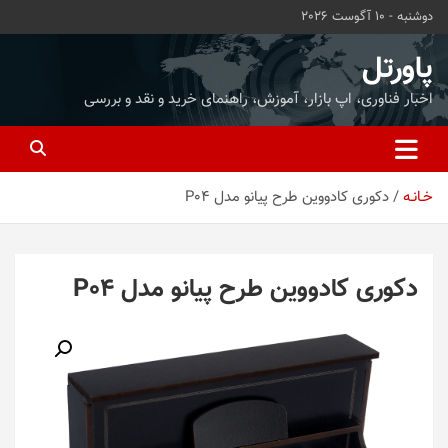
ه
دوشنبه - 10 آگوست 2026
حتوا
روید
پاورتل
اخبار فناوری، اپ بازار، آموزش، راهنمای خرید و نقد و بررسی
خـانـه
دکوری کادووین طرح پیانو مدل P04
دکوری کادووین طرح پیانو مدل P04