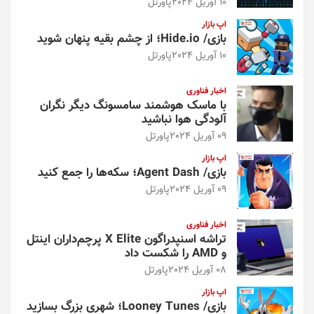
10 آوریل 2024
پاورتل
اپ بازار
بازی/ Hide.io؛ از چشم بقیه پنهان شوید
10 آوریل 2024
پاورتل
اخبار فناوری
با ماسک هوشمند سامسونگ دیگر نگران
آلودگی هوا نباشید
09 آوریل 2024
پاورتل
اپ بازار
بازی/ Agent Dash؛ سکه‌ها را جمع کنید
09 آوریل 2024
پاورتل
اخبار فناوری
تراشه اسنپدراگون X Elite پرچم‌داران اینتل
و AMD را شکست داد
08 آوریل 2024
پاورتل
اپ بازار
بازی/ Looney Tunes؛ شهری بزرگ بسازید