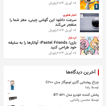
08 آوریل 2024
پاورتل
اخبار فناوری
سرعت دانلود این گوشی چینی، مغز شما را
منفجر می‌کند
07 آوریل 2024
پاورتل
اپ بازار
بازی/ Pastel Friends؛ آواتارها را به سلیقه
خود طراحی کنید
07 آوریل 2024
پاورتل
آخرین دیدگاه‌ها
چراغ روشنایی گازی لوموگاز مدل C200
توسط رضا
پخش کننده خودرو مدل 520-BT
توسط محسن پاشایی