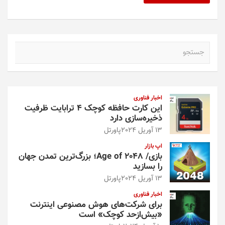
ج
س
ت
ج
و
اخبار فناوری
این کارت حافظه کوچک ۴ ترابایت ظرفیت
ذخیره‌سازی دارد
13 آوریل 2024
پاورتل
اپ بازار
بازی/ Age of 2048؛ بزرگ‌ترین تمدن جهان
را بسازید
13 آوریل 2024
پاورتل
اخبار فناوری
برای شرکت‌های هوش مصنوعی اینترنت
«بیش‌از‌حد کوچک» است