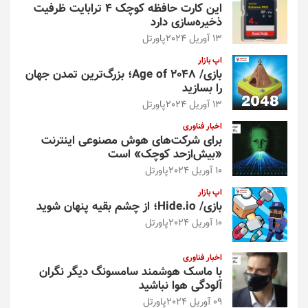
این کارت حافظه کوچک ۴ ترابایت ظرفیت
ذخیره‌سازی دارد
13 آوریل 2024
پاورتل
اپ بازار
بازی/ Age of 2048؛ بزرگ‌ترین تمدن جهان
را بسازید
13 آوریل 2024
پاورتل
اخبار فناوری
برای شرکت‌های هوش مصنوعی اینترنت
«بیش‌از‌حد کوچک» است
10 آوریل 2024
پاورتل
اپ بازار
بازی/ Hide.io؛ از چشم بقیه پنهان شوید
10 آوریل 2024
پاورتل
اخبار فناوری
با ماسک هوشمند سامسونگ دیگر نگران
آلودگی هوا نباشید
09 آوریل 2024
پاورتل