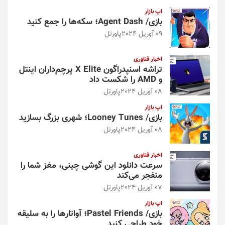
اپ بازار
بازی/ Agent Dash؛ سکه‌ها را جمع کنید
09 آوریل 2024
پاورتل
اخبار فناوری
تراشه اسنپدراگون X Elite پرچم‌داران اینتل
و AMD را شکست داد
08 آوریل 2024
پاورتل
اپ بازار
بازی/ Looney Tunes؛ شهری بزرگ بسازید
08 آوریل 2024
پاورتل
اخبار فناوری
سرعت دانلود این گوشی چینی، مغز شما را
منفجر می‌کند
07 آوریل 2024
پاورتل
اپ بازار
بازی/ Pastel Friends؛ آواتارها را به سلیقه
خود طراحی کنید