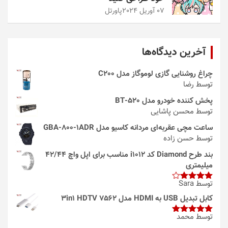
07 آوریل 2024
پاورتل
آخرین دیدگاه‌ها
چراغ روشنایی گازی لوموگاز مدل C200
توسط رضا
پخش کننده خودرو مدل 520-BT
توسط محسن پاشایی
ساعت مچی عقربه‌ای مردانه کاسیو مدل GBA-800-1ADR
توسط حسن زاده
بند طرح Diamond کد i1012 مناسب برای اپل واچ 42/44
میلیمتری
توسط Sara
امتیاز
4
از 5
کابل تبدیل USB به HDMI مدل 3in1 HDTV 7562
توسط محمد
امتیاز
5
از
5