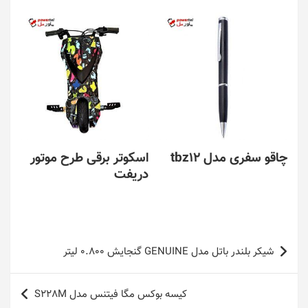
چاقو سفری مدل tbz12
اسکوتر برقی طرح موتور
دریفت
راهبری
شیکر بلندر باتل مدل GENUINE گنجایش 0.800 لیتر
نوشته
کیسه بوکس مگا فیتنس مدل S228M