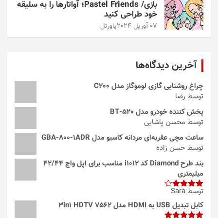
بازی/ Pastel Friends؛ آواتارها را به سلیقه
خود طراحی کنید
07 آوریل 2024
پاورتل
آخرین دیدگاه‌ها
چراغ روشنایی گازی لوموگاز مدل C200
توسط رضا
پخش کننده خودرو مدل 520-BT
توسط محسن پاشایی
ساعت مچی عقربه‌ای مردانه کاسیو مدل GBA-800-1ADR
توسط حسن زاده
بند طرح Diamond کد i1012 مناسب برای اپل واچ 42/44
میلیمتری
توسط Sara
امتیاز
4
از 5
کابل تبدیل USB به HDMI مدل 3in1 HDTV 7562