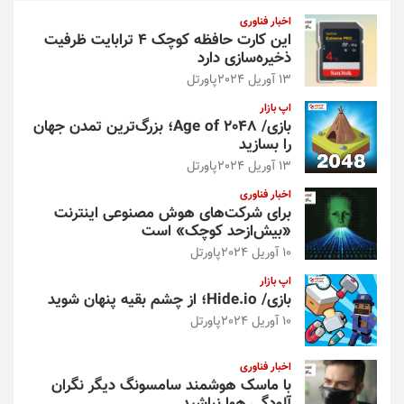
و
اخبار فناوری
این کارت حافظه کوچک ۴ ترابایت ظرفیت
ذخیره‌سازی دارد
13 آوریل 2024
پاورتل
اپ بازار
بازی/ Age of 2048؛ بزرگ‌ترین تمدن جهان
را بسازید
13 آوریل 2024
پاورتل
اخبار فناوری
برای شرکت‌های هوش مصنوعی اینترنت
«بیش‌از‌حد کوچک» است
10 آوریل 2024
پاورتل
اپ بازار
بازی/ Hide.io؛ از چشم بقیه پنهان شوید
10 آوریل 2024
پاورتل
اخبار فناوری
با ماسک هوشمند سامسونگ دیگر نگران