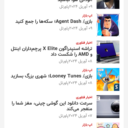
آلودگی هوا نباشید
09 آوریل 2024
پاورتل
اپ بازار
بازی/ Agent Dash؛ سکه‌ها را جمع کنید
09 آوریل 2024
پاورتل
اخبار فناوری
تراشه اسنپدراگون X Elite پرچم‌داران اینتل
و AMD را شکست داد
08 آوریل 2024
پاورتل
اپ بازار
بازی/ Looney Tunes؛ شهری بزرگ بسازید
08 آوریل 2024
پاورتل
اخبار فناوری
سرعت دانلود این گوشی چینی، مغز شما را
منفجر می‌کند
07 آوریل 2024
پاورتل
اپ بازار