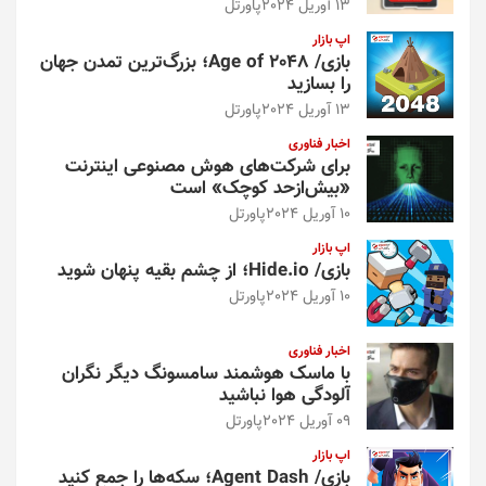
13 آوریل 2024
پاورتل
اپ بازار
بازی/ Age of 2048؛ بزرگ‌ترین تمدن جهان
را بسازید
13 آوریل 2024
پاورتل
اخبار فناوری
برای شرکت‌های هوش مصنوعی اینترنت
«بیش‌از‌حد کوچک» است
10 آوریل 2024
پاورتل
اپ بازار
بازی/ Hide.io؛ از چشم بقیه پنهان شوید
10 آوریل 2024
پاورتل
اخبار فناوری
با ماسک هوشمند سامسونگ دیگر نگران
آلودگی هوا نباشید
09 آوریل 2024
پاورتل
اپ بازار
بازی/ Agent Dash؛ سکه‌ها را جمع کنید