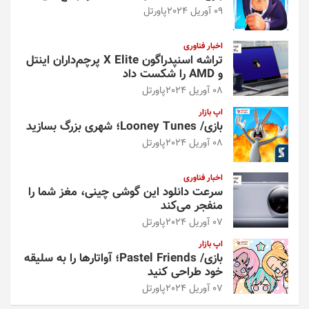
09 آوریل 2024
پاورتل
اخبار فناوری
تراشه اسنپدراگون X Elite پرچم‌داران اینتل
و AMD را شکست داد
08 آوریل 2024
پاورتل
اپ بازار
بازی/ Looney Tunes؛ شهری بزرگ بسازید
08 آوریل 2024
پاورتل
اخبار فناوری
سرعت دانلود این گوشی چینی، مغز شما را
منفجر می‌کند
07 آوریل 2024
پاورتل
اپ بازار
بازی/ Pastel Friends؛ آواتارها را به سلیقه
خود طراحی کنید
07 آوریل 2024
پاورتل