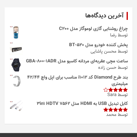
آخرین دیدگاه‌ها
چراغ روشنایی گازی لوموگاز مدل C200
توسط رضا
پخش کننده خودرو مدل 520-BT
توسط محسن پاشایی
ساعت مچی عقربه‌ای مردانه کاسیو مدل GBA-800-1ADR
توسط حسن زاده
بند طرح Diamond کد i1012 مناسب برای اپل واچ 42/44
میلیمتری
توسط Sara
امتیاز
4
از 5
کابل تبدیل USB به HDMI مدل 3in1 HDTV 7562
توسط محمد
امتیاز
5
از
5