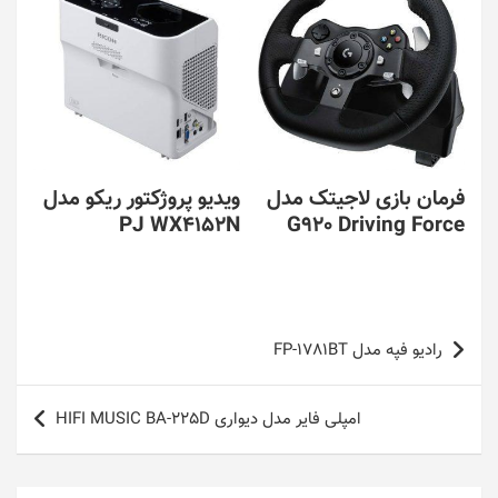
فرمان بازی لاجیتک مدل
ویدیو پروژکتور ریکو مدل
PJ WX4152N
G920 Driving Force
راهبری
رادیو فپه مدل FP-1781BT
نوشته
امپلی فایر مدل دیواری HIFI MUSIC BA-225D