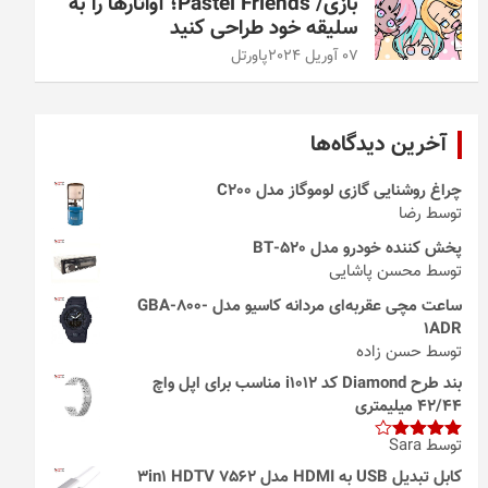
بازی/ Pastel Friends؛ آواتارها را به
سلیقه خود طراحی کنید
07 آوریل 2024
پاورتل
آخرین دیدگاه‌ها
چراغ روشنایی گازی لوموگاز مدل C200
توسط رضا
پخش کننده خودرو مدل 520-BT
توسط محسن پاشایی
ساعت مچی عقربه‌ای مردانه کاسیو مدل GBA-800-
1ADR
توسط حسن زاده
بند طرح Diamond کد i1012 مناسب برای اپل واچ
42/44 میلیمتری
توسط Sara
امتیاز
4
از 5
کابل تبدیل USB به HDMI مدل 3in1 HDTV 7562