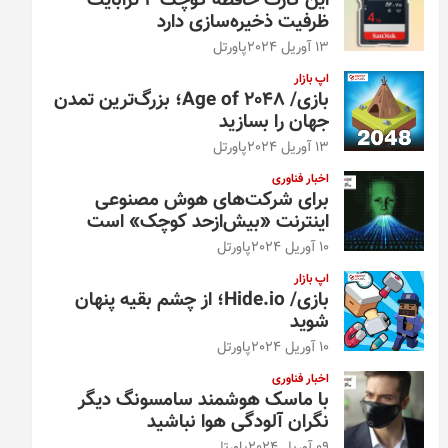
این کارت حافظه کوچک ۴ ترابایت
ظرفیت ذخیره‌سازی دارد
13 آوریل 2024
پاورتل
اپ بازار
بازی/ Age of 2048؛ بزرگ‌ترین تمدن
جهان را بسازید
13 آوریل 2024
پاورتل
اخبار فناوری
برای شرکت‌های هوش مصنوعی
اینترنت «بیش‌از‌حد کوچک» است
10 آوریل 2024
پاورتل
اپ بازار
بازی/ Hide.io؛ از چشم بقیه پنهان
شوید
10 آوریل 2024
پاورتل
اخبار فناوری
با ماسک هوشمند سامسونگ دیگر
نگران آلودگی هوا نباشید