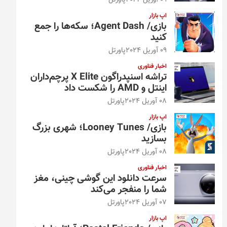
09 آوریل 2024
پاورتل
اپ بازار
بازی/ Agent Dash؛ سکه‌ها را جمع
کنید
09 آوریل 2024
پاورتل
اخبار فناوری
تراشه اسنپدراگون X Elite پرچم‌داران
اینتل و AMD را شکست داد
08 آوریل 2024
پاورتل
اپ بازار
بازی/ Looney Tunes؛ شهری بزرگ
بسازید
08 آوریل 2024
پاورتل
اخبار فناوری
سرعت دانلود این گوشی چینی، مغز
شما را منفجر می‌کند
07 آوریل 2024
پاورتل
اپ بازار