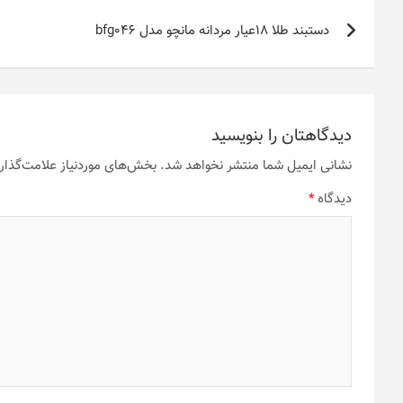
راهبری
مختلفی
دارای
دستبند طلا 18عیار مردانه مانچو مدل bfg046
می
نوشته
انواع
باشد.
مختلفی
گزینه
می
ها
باشد.
ممکن
گزینه
است
ها
دیدگاهتان را بنویسید
در
ممکن
صفحه
نشانی ایمیل شما منتشر نخواهد شد.
بخش‌های موردنیاز علامت‌گذار
است
محصول
در
دیدگاه
*
انتخاب
صفحه
شوند
محصول
انتخاب
شوند