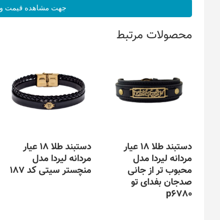
جهت مشاهده قیمت و 
محصولات مرتبط
دستبند طلا 18 عیار
دستبند طلا 18 عیار
مردانه لیردا مدل
مردانه لیردا مدل
محبوب تر از جانی
منچستر سیتی کد 187
صدجان بفدای تو
این
p6780
محصول
دارای
این
انواع
محصول