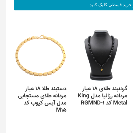
خرید قسطی کلیک کنید
گردنبند طلای 18 عیار
دستبند طلا 18 عیار
مردانه رزالیا مدل King
مردانه طلای مستجابی
Metal کد RGMND-1
مدل آیس کیوب کد
M15
این
محصول
این
دارای
محصول
انواع
دارای