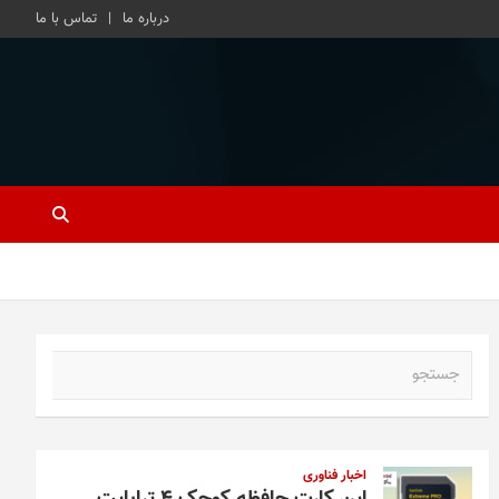
درباره ما
تماس با ما
ج
س
ت
ج
و
اخبار فناوری