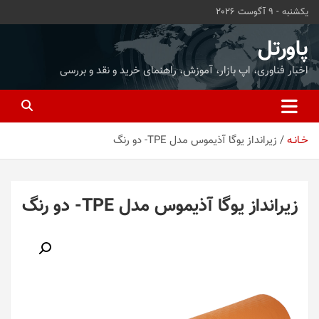
ه
یکشنبه - 9 آگوست 2026
حتوا
روید
پاورتل
اخبار فناوری، اپ بازار، آموزش، راهنمای خرید و نقد و بررسی
خـانـه
زیرانداز یوگا آذیموس مدل TPE- دو رنگ
زیرانداز یوگا آذیموس مدل TPE- دو رنگ