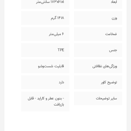
ابعاد
173x61x1 سانتی‌متر
وزن
1418 گرم
ضخامت
6 میلی‌متر
جنس
TPE
ویژگی‌های نظافتی
قابلیت شست‌وشو
توضیح کاور
دارد
سایر توضیحات
- بدون عطر و کاراید - قابل
بازیافت