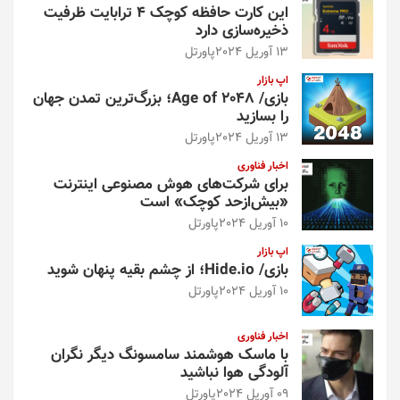
این کارت حافظه کوچک ۴ ترابایت ظرفیت
ذخیره‌سازی دارد
13 آوریل 2024
پاورتل
اپ بازار
بازی/ Age of 2048؛ بزرگ‌ترین تمدن جهان
را بسازید
13 آوریل 2024
پاورتل
اخبار فناوری
برای شرکت‌های هوش مصنوعی اینترنت
«بیش‌از‌حد کوچک» است
10 آوریل 2024
پاورتل
اپ بازار
بازی/ Hide.io؛ از چشم بقیه پنهان شوید
10 آوریل 2024
پاورتل
اخبار فناوری
با ماسک هوشمند سامسونگ دیگر نگران
آلودگی هوا نباشید
09 آوریل 2024
پاورتل