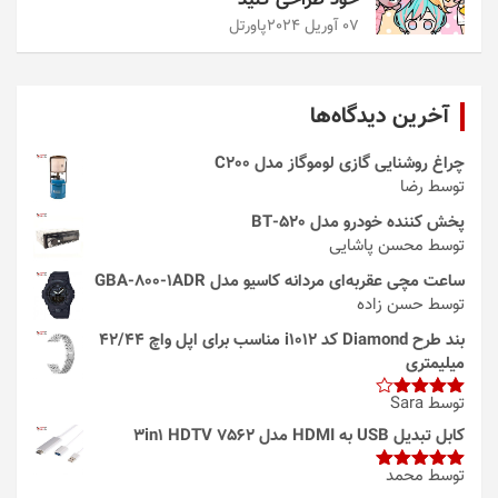
خود طراحی کنید
07 آوریل 2024
پاورتل
آخرین دیدگاه‌ها
چراغ روشنایی گازی لوموگاز مدل C200
توسط رضا
پخش کننده خودرو مدل 520-BT
توسط محسن پاشایی
ساعت مچی عقربه‌ای مردانه کاسیو مدل GBA-800-1ADR
توسط حسن زاده
بند طرح Diamond کد i1012 مناسب برای اپل واچ 42/44
میلیمتری
توسط Sara
امتیاز
4
از 5
کابل تبدیل USB به HDMI مدل 3in1 HDTV 7562
توسط محمد
امتیاز
5
از