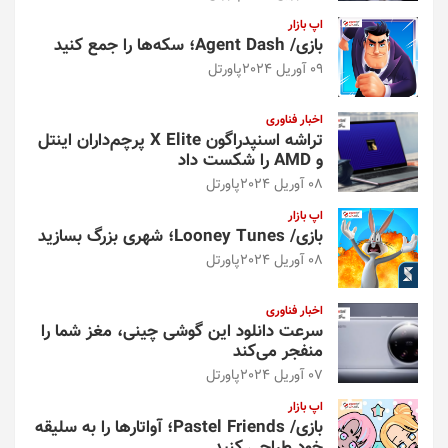
اپ بازار
بازی/ Agent Dash؛ سکه‌ها را جمع کنید
09 آوریل 2024
پاورتل
اخبار فناوری
تراشه اسنپدراگون X Elite پرچم‌داران اینتل
و AMD را شکست داد
08 آوریل 2024
پاورتل
اپ بازار
بازی/ Looney Tunes؛ شهری بزرگ بسازید
08 آوریل 2024
پاورتل
اخبار فناوری
سرعت دانلود این گوشی چینی، مغز شما را
منفجر می‌کند
07 آوریل 2024
پاورتل
اپ بازار
بازی/ Pastel Friends؛ آواتارها را به سلیقه