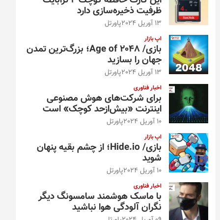
این کارت حافظه کوچک ۴ ترابایت
ظرفیت ذخیره‌سازی دارد
13 آوریل 2024
پاورتل
اپ بازار
بازی/ Age of 2048؛ بزرگ‌ترین تمدن
جهان را بسازید
13 آوریل 2024
پاورتل
اخبار فناوری
برای شرکت‌های هوش مصنوعی
اینترنت «بیش‌از‌حد کوچک» است
10 آوریل 2024
پاورتل
اپ بازار
بازی/ Hide.io؛ از چشم بقیه پنهان
شوید
10 آوریل 2024
پاورتل
اخبار فناوری
با ماسک هوشمند سامسونگ دیگر
نگران آلودگی هوا نباشید