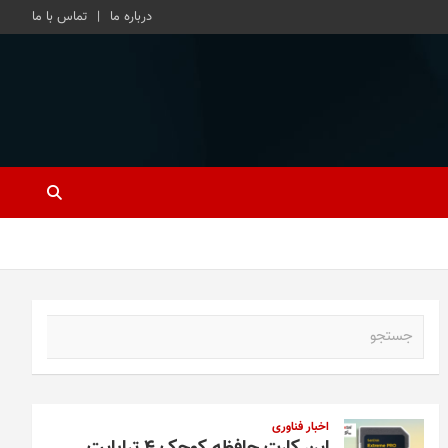
درباره ما
تماس با ما
ج
س
ت
ج
و
اخبار فناوری