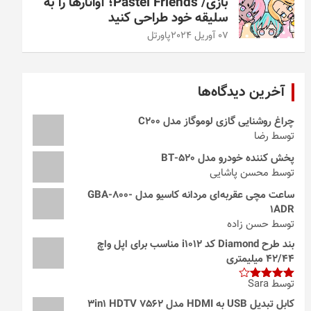
بازی/ Pastel Friends؛ آواتارها را به
سلیقه خود طراحی کنید
07 آوریل 2024
پاورتل
آخرین دیدگاه‌ها
چراغ روشنایی گازی لوموگاز مدل C200
توسط رضا
پخش کننده خودرو مدل 520-BT
توسط محسن پاشایی
ساعت مچی عقربه‌ای مردانه کاسیو مدل GBA-800-
1ADR
توسط حسن زاده
بند طرح Diamond کد i1012 مناسب برای اپل واچ
42/44 میلیمتری
توسط Sara
امتیاز
4
از 5
کابل تبدیل USB به HDMI مدل 3in1 HDTV 7562