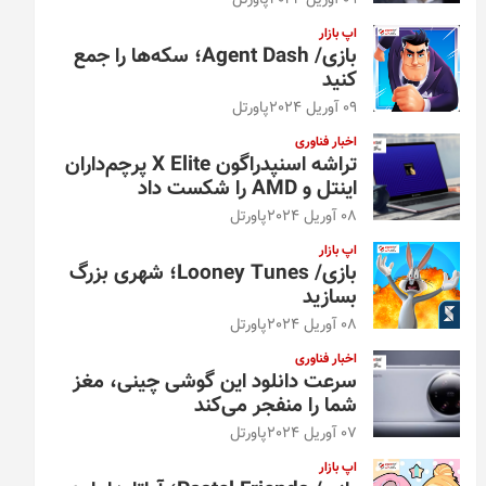
09 آوریل 2024
پاورتل
اپ بازار
بازی/ Agent Dash؛ سکه‌ها را جمع
کنید
09 آوریل 2024
پاورتل
اخبار فناوری
تراشه اسنپدراگون X Elite پرچم‌داران
اینتل و AMD را شکست داد
08 آوریل 2024
پاورتل
اپ بازار
بازی/ Looney Tunes؛ شهری بزرگ
بسازید
08 آوریل 2024
پاورتل
اخبار فناوری
سرعت دانلود این گوشی چینی، مغز
شما را منفجر می‌کند
07 آوریل 2024
پاورتل
اپ بازار