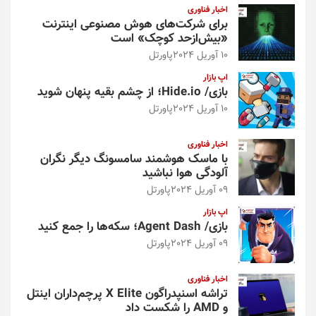
اخبار فناوری
برای شرکت‌های هوش مصنوعی اینترنت
«بیش‌از‌حد کوچک» است
10 آوریل 2024
پاورتل
اپ بازار
بازی/ Hide.io؛ از چشم بقیه پنهان شوید
10 آوریل 2024
پاورتل
اخبار فناوری
با ماسک هوشمند سامسونگ دیگر نگران
آلودگی هوا نباشید
09 آوریل 2024
پاورتل
اپ بازار
بازی/ Agent Dash؛ سکه‌ها را جمع کنید
09 آوریل 2024
پاورتل
اخبار فناوری
تراشه اسنپدراگون X Elite پرچم‌داران اینتل
و AMD را شکست داد