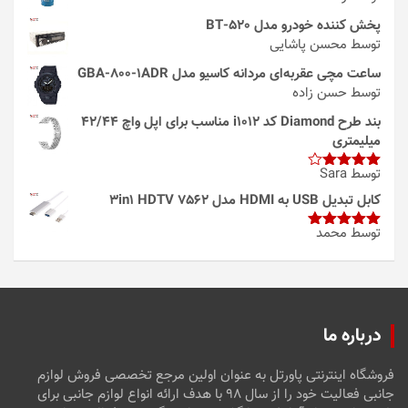
پخش کننده خودرو مدل 520-BT
توسط محسن پاشایی
ساعت مچی عقربه‌ای مردانه کاسیو مدل GBA-800-1ADR
توسط حسن زاده
بند طرح Diamond کد i1012 مناسب برای اپل واچ 42/44
میلیمتری
توسط Sara
امتیاز
4
از 5
کابل تبدیل USB به HDMI مدل 3in1 HDTV 7562
توسط محمد
امتیاز
5
از
5
درباره ما
فروشگاه اینترنتی پاورتل به عنوان اولین مرجع تخصصی فروش لوازم
جانبی فعالیت خود را از سال ۹۸ با هدف ارائه انواع لوازم جانبی برای