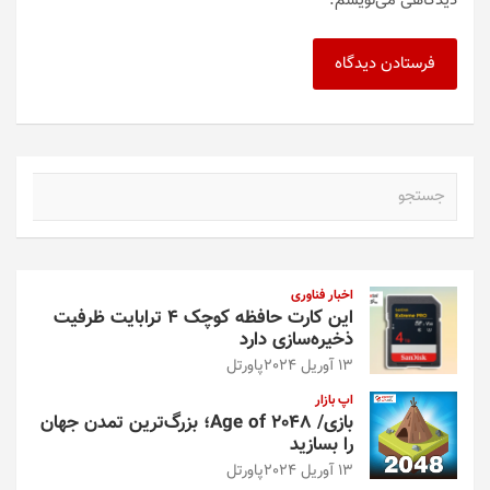
دیدگاهی می‌نویسم.
ج
س
ت
ج
و
اخبار فناوری
این کارت حافظه کوچک ۴ ترابایت ظرفیت
ذخیره‌سازی دارد
13 آوریل 2024
پاورتل
اپ بازار
بازی/ Age of 2048؛ بزرگ‌ترین تمدن جهان
را بسازید
13 آوریل 2024
پاورتل