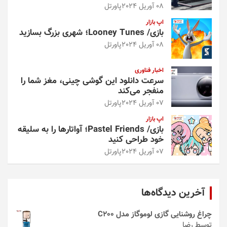
08 آوریل 2024
پاورتل
اپ بازار
بازی/ Looney Tunes؛ شهری بزرگ بسازید
08 آوریل 2024
پاورتل
اخبار فناوری
سرعت دانلود این گوشی چینی، مغز شما را
منفجر می‌کند
07 آوریل 2024
پاورتل
اپ بازار
بازی/ Pastel Friends؛ آواتارها را به سلیقه
خود طراحی کنید
07 آوریل 2024
پاورتل
آخرین دیدگاه‌ها
چراغ روشنایی گازی لوموگاز مدل C200
توسط رضا