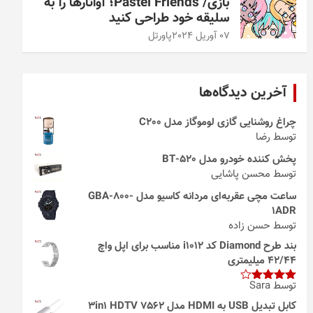
بازی/ Pastel Friends؛ آواتارها را به
سلیقه خود طراحی کنید
07 آوریل 2024
پاورتل
آخرین دیدگاه‌ها
چراغ روشنایی گازی لوموگاز مدل C200
توسط رضا
پخش کننده خودرو مدل 520-BT
توسط محسن پاشایی
ساعت مچی عقربه‌ای مردانه کاسیو مدل GBA-800-
1ADR
توسط حسن زاده
بند طرح Diamond کد i1012 مناسب برای اپل واچ
42/44 میلیمتری
توسط Sara
امتیاز
4
از 5
کابل تبدیل USB به HDMI مدل 3in1 HDTV 7562