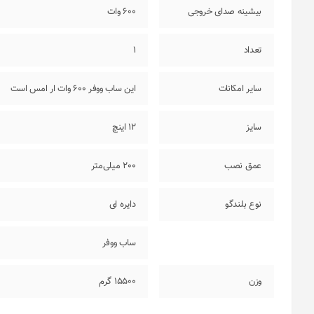
بیشینه صدای خروجی
600 وات
تعداد
1
سایر امکانات
این ساب ووفر 600 وات ار امس است
سایز
12 اینچ
عمق نصب
200 میلی‌متر
نوع بلندگو
دایره ای
ساب ووفر
وزن
15500 گرم