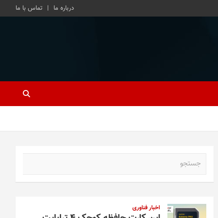
درباره ما
تماس با ما
ج
س
ت
ج
و
اخبار فناوری