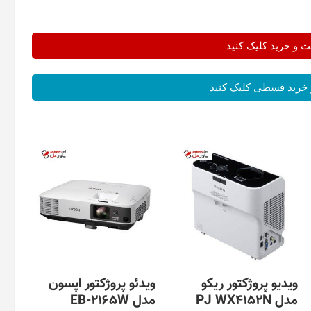
و خرید کلیک کنید
خرید قسطی کلیک کنید
ویدیو پروژکتور ریکو
ویدئو پروژکتور اپسون
مدل PJ WX4152N
مدل EB-2165W