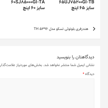
60SJ85000GI-TA
65UJ75200GI-TB
سایز 65 اینچ
سایز 60 اینچ
راهبری
هندزفری بلوتوثی تسکو مدل TH 5396
نوشته
دیدگاهتان را بنویسید
نشانی ایمیل شما منتشر نخواهد شد.
بخش‌های موردنیاز علامت‌گذار
دیدگاه
*