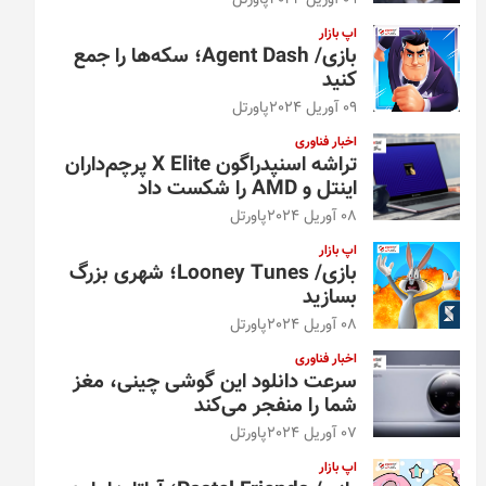
09 آوریل 2024
پاورتل
اپ بازار
بازی/ Agent Dash؛ سکه‌ها را جمع
کنید
09 آوریل 2024
پاورتل
اخبار فناوری
تراشه اسنپدراگون X Elite پرچم‌داران
اینتل و AMD را شکست داد
08 آوریل 2024
پاورتل
اپ بازار
بازی/ Looney Tunes؛ شهری بزرگ
بسازید
08 آوریل 2024
پاورتل
اخبار فناوری
سرعت دانلود این گوشی چینی، مغز
شما را منفجر می‌کند
07 آوریل 2024
پاورتل
اپ بازار