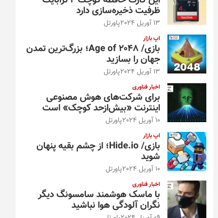
این کارت حافظه کوچک ۴ ترابایت
ظرفیت ذخیره‌سازی دارد
13 آوریل 2024
پاورتل
اپ بازار
بازی/ Age of 2048؛ بزرگ‌ترین تمدن
جهان را بسازید
13 آوریل 2024
پاورتل
اخبار فناوری
برای شرکت‌های هوش مصنوعی
اینترنت «بیش‌از‌حد کوچک» است
10 آوریل 2024
پاورتل
اپ بازار
بازی/ Hide.io؛ از چشم بقیه پنهان
شوید
10 آوریل 2024
پاورتل
اخبار فناوری
با ماسک هوشمند سامسونگ دیگر
نگران آلودگی هوا نباشید