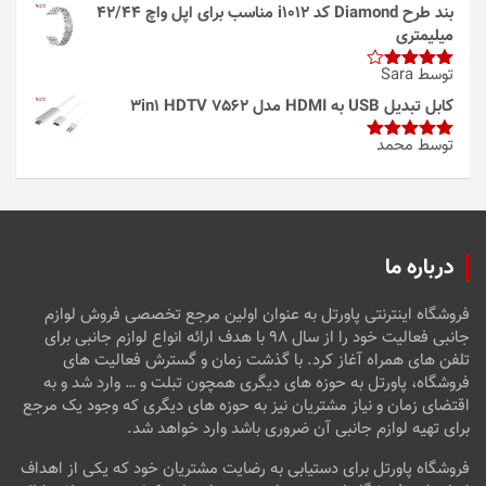
بند طرح Diamond کد i1012 مناسب برای اپل واچ 42/44
میلیمتری
توسط Sara
امتیاز
4
از 5
کابل تبدیل USB به HDMI مدل 3in1 HDTV 7562
توسط محمد
امتیاز
5
از
5
درباره ما
فروشگاه اینترنتی پاورتل به عنوان اولین مرجع تخصصی فروش لوازم
جانبی فعالیت خود را از سال ۹۸ با هدف ارائه انواع لوازم جانبی برای
تلفن های همراه آغاز کرد. با گذشت زمان و گسترش فعالیت های
فروشگاه، پاورتل به حوزه های دیگری همچون تبلت و … وارد شد و به
اقتضای زمان و نیاز مشتریان نیز به حوزه های دیگری که وجود یک مرجع
برای تهیه لوازم جانبی آن ضروری باشد وارد خواهد شد.
فروشگاه پاورتل برای دستیابی به رضایت مشتریان خود که یکی از اهداف