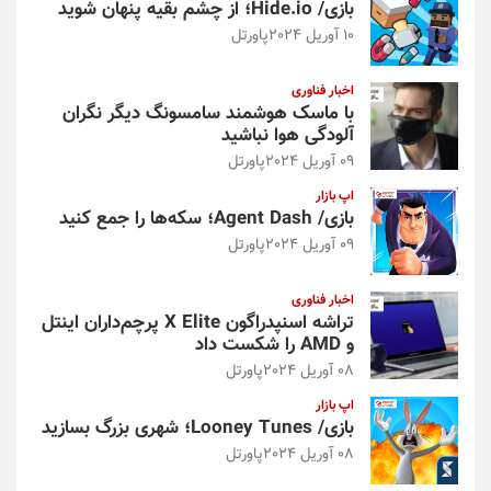
بازی/ Hide.io؛ از چشم بقیه پنهان شوید
10 آوریل 2024
پاورتل
اخبار فناوری
با ماسک هوشمند سامسونگ دیگر نگران
آلودگی هوا نباشید
09 آوریل 2024
پاورتل
اپ بازار
بازی/ Agent Dash؛ سکه‌ها را جمع کنید
09 آوریل 2024
پاورتل
اخبار فناوری
تراشه اسنپدراگون X Elite پرچم‌داران اینتل
و AMD را شکست داد
08 آوریل 2024
پاورتل
اپ بازار
بازی/ Looney Tunes؛ شهری بزرگ بسازید
08 آوریل 2024
پاورتل