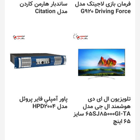
فرمان بازی لاجیتک مدل
ساندبار هارمن کاردن
G920 Driving Force
مدل Citation
تلویزیون ال ای دی
پاور آمپلي فاير پروئل
هوشمند ال جی مدل
مدل HPD2004
65SJ85000GI-TA سایز
65 اینچ