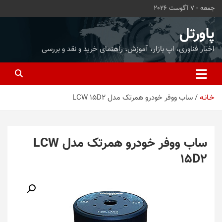
ه
جمعه - 7 آگوست 2026
حتوا
روید
پاورتل
اخبار فناوری، اپ بازار، آموزش، راهنمای خرید و نقد و بررسی
خـانـه
ساب ووفر خودرو همرتک مدل LCW 15D2
ساب ووفر خودرو همرتک مدل LCW
15D2