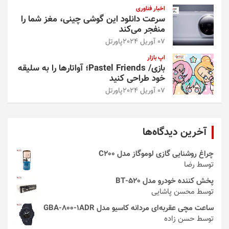
اخبار فناوری
سرعت دانلود این گوشی چینی، مغز شما را
منفجر می‌کند
07 آوریل 2024
پاورتل
اپ بازار
بازی/ Pastel Friends؛ آواتارها را به سلیقه
خود طراحی کنید
07 آوریل 2024
پاورتل
آخرین دیدگاه‌ها
چراغ روشنایی گازی لوموگاز مدل C200
توسط رضا
پخش کننده خودرو مدل 520-BT
توسط محسن پاشایی
ساعت مچی عقربه‌ای مردانه کاسیو مدل GBA-800-1ADR
توسط حسن زاده