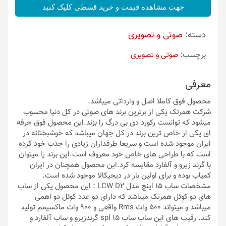
جهت مشاهده قیمت و خرید قسطی کلیک کنید
دسته:
صوتی و تصویری
برچسب:
صوتی و تصویری
معرفی
محصول فوق کاملا اصل و وارداتی میباشد.
شرکت همرتک یکی از برترین برند های صوتی در کل دنیا محسوب
میشود که توانست رکورد دی بی درگ را بزند.این محصول فوق حرفه
ای یکی از خاص ترین برند در کل جهان میباشد که خوشبختانه در
ایران موجود شده است و سریعا طرفداران زیادی را جذب خود کرده
است که با طراحی های خاص خود معروف است.این برند را میتوان
با گرند زیرو و آلفارد مقایسه کرد.این محصول همچنان در ایران
کمیاب بوده و برای اولین بار در دیجیکالا موجود شده است.
مشخصات ساب 15 اینچ مدل LCW D2 : این محصول یکی از ساب
های دو کوِئل همرتک میباشد که دارای دو عدد کوئل دو اهمی
میباشد و میتواند 500 وات Rms واقعی و 900 وات ماکسیمم تولید
کند. رقیب های این ساب ساب 15 spl گرندزیرو و ساب آلفارد و