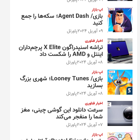
09 آوریل 2024
پاورتل
اپ بازار
بازی/ Agent Dash؛ سکه‌ها را جمع
کنید
09 آوریل 2024
پاورتل
اخبار فناوری
تراشه اسنپدراگون X Elite پرچم‌داران
اینتل و AMD را شکست داد
08 آوریل 2024
پاورتل
اپ بازار
بازی/ Looney Tunes؛ شهری بزرگ
بسازید
08 آوریل 2024
پاورتل
اخبار فناوری
سرعت دانلود این گوشی چینی، مغز
شما را منفجر می‌کند
07 آوریل 2024
پاورتل
اپ بازار