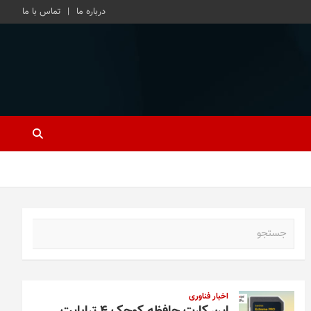
درباره ما
تماس با ما
ج
س
ت
ج
و
اخبار فناوری