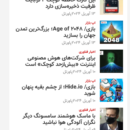
این کارت حافظه کوچک ۴ ترابایت
ظرفیت ذخیره‌سازی دارد
13 آوریل 2024
پاورتل
اپ بازار
بازی/ Age of 2048؛ بزرگ‌ترین تمدن
جهان را بسازید
13 آوریل 2024
پاورتل
اخبار فناوری
برای شرکت‌های هوش مصنوعی
اینترنت «بیش‌از‌حد کوچک» است
10 آوریل 2024
پاورتل
اپ بازار
بازی/ Hide.io؛ از چشم بقیه پنهان
شوید
10 آوریل 2024
پاورتل
اخبار فناوری
با ماسک هوشمند سامسونگ دیگر
نگران آلودگی هوا نباشید