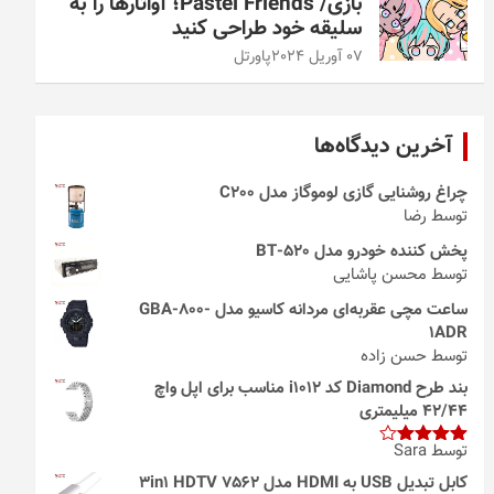
بازی/ Pastel Friends؛ آواتارها را به
سلیقه خود طراحی کنید
07 آوریل 2024
پاورتل
آخرین دیدگاه‌ها
چراغ روشنایی گازی لوموگاز مدل C200
توسط رضا
پخش کننده خودرو مدل 520-BT
توسط محسن پاشایی
ساعت مچی عقربه‌ای مردانه کاسیو مدل GBA-800-
1ADR
توسط حسن زاده
بند طرح Diamond کد i1012 مناسب برای اپل واچ
42/44 میلیمتری
توسط Sara
امتیاز
4
از 5
کابل تبدیل USB به HDMI مدل 3in1 HDTV 7562