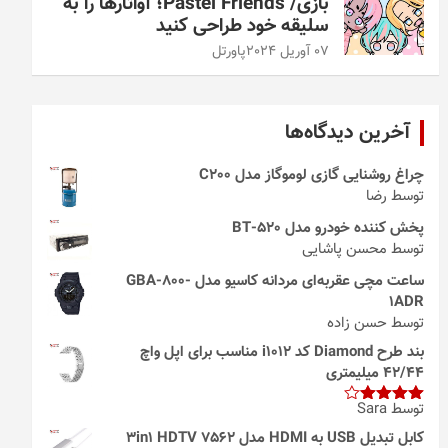
بازی/ Pastel Friends؛ آواتارها را به
سلیقه خود طراحی کنید
07 آوریل 2024
پاورتل
آخرین دیدگاه‌ها
چراغ روشنایی گازی لوموگاز مدل C200
توسط رضا
پخش کننده خودرو مدل 520-BT
توسط محسن پاشایی
ساعت مچی عقربه‌ای مردانه کاسیو مدل GBA-800-
1ADR
توسط حسن زاده
بند طرح Diamond کد i1012 مناسب برای اپل واچ
42/44 میلیمتری
توسط Sara
امتیاز
4
از 5
کابل تبدیل USB به HDMI مدل 3in1 HDTV 7562