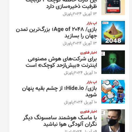
این کارت حافظه کوچک ۴ ترابایت
ظرفیت ذخیره‌سازی دارد
13 آوریل 2024
پاورتل
اپ بازار
بازی/ Age of 2048؛ بزرگ‌ترین تمدن
جهان را بسازید
13 آوریل 2024
پاورتل
اخبار فناوری
برای شرکت‌های هوش مصنوعی
اینترنت «بیش‌از‌حد کوچک» است
10 آوریل 2024
پاورتل
اپ بازار
بازی/ Hide.io؛ از چشم بقیه پنهان
شوید
10 آوریل 2024
پاورتل
اخبار فناوری
با ماسک هوشمند سامسونگ دیگر
نگران آلودگی هوا نباشید