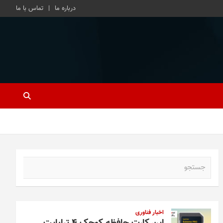
درباره ما
تماس با ما
ج
س
ت
ج
و
اخبار فناوری