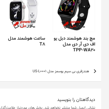
مچ بند هوشمند دبل یو
ساعت هوشمند مدل
اف دی آر دی مدل
T8
TPP-WA20
راهبری
هندزفری بی سیم یوسمز مدل US-L0001
نوشته
دیدگاهتان را بنویسید
نشانی ایمیل شما منتشر نخواهد شد.
بخش‌های موردنیاز علامت‌گذار