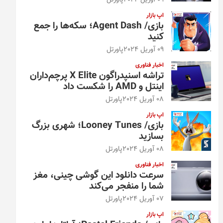
09 آوریل 2024
پاورتل
اپ بازار
بازی/ Agent Dash؛ سکه‌ها را جمع
کنید
09 آوریل 2024
پاورتل
اخبار فناوری
تراشه اسنپدراگون X Elite پرچم‌داران
اینتل و AMD را شکست داد
08 آوریل 2024
پاورتل
اپ بازار
بازی/ Looney Tunes؛ شهری بزرگ
بسازید
08 آوریل 2024
پاورتل
اخبار فناوری
سرعت دانلود این گوشی چینی، مغز
شما را منفجر می‌کند
07 آوریل 2024
پاورتل
اپ بازار