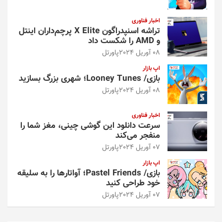
اخبار فناوری
تراشه اسنپدراگون X Elite پرچم‌داران اینتل
و AMD را شکست داد
08 آوریل 2024
پاورتل
اپ بازار
بازی/ Looney Tunes؛ شهری بزرگ بسازید
08 آوریل 2024
پاورتل
اخبار فناوری
سرعت دانلود این گوشی چینی، مغز شما را
منفجر می‌کند
07 آوریل 2024
پاورتل
اپ بازار
بازی/ Pastel Friends؛ آواتارها را به سلیقه
خود طراحی کنید
07 آوریل 2024
پاورتل