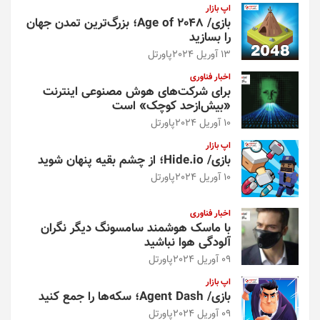
اپ بازار
بازی/ Age of 2048؛ بزرگ‌ترین تمدن جهان
را بسازید
13 آوریل 2024
پاورتل
اخبار فناوری
برای شرکت‌های هوش مصنوعی اینترنت
«بیش‌از‌حد کوچک» است
10 آوریل 2024
پاورتل
اپ بازار
بازی/ Hide.io؛ از چشم بقیه پنهان شوید
10 آوریل 2024
پاورتل
اخبار فناوری
با ماسک هوشمند سامسونگ دیگر نگران
آلودگی هوا نباشید
09 آوریل 2024
پاورتل
اپ بازار
بازی/ Agent Dash؛ سکه‌ها را جمع کنید
09 آوریل 2024
پاورتل