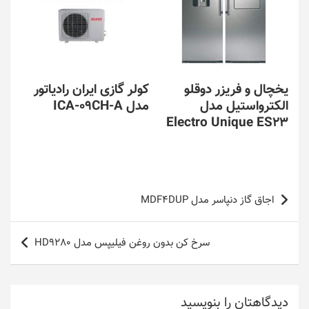
یخچال و فریزر دوقلو
کولر گازی ایران رادیاتور
الکترواستیل مدل
مدل ICA-09CH-A
Electro Unique ES23
راهبری
اجاق گاز دنپاسر مدل MDF4DUP
نوشته
سرخ کن بدون روغن فیلیپس مدل HD9280
دیدگاهتان را بنویسید