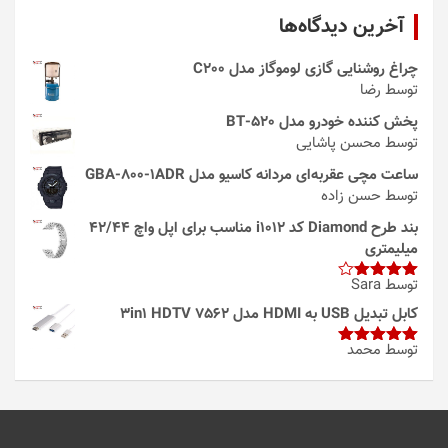
آخرین دیدگاه‌ها
چراغ روشنایی گازی لوموگاز مدل C200
توسط رضا
پخش کننده خودرو مدل 520-BT
توسط محسن پاشایی
ساعت مچی عقربه‌ای مردانه کاسیو مدل GBA-800-1ADR
توسط حسن زاده
بند طرح Diamond کد i1012 مناسب برای اپل واچ 42/44
میلیمتری
توسط Sara
امتیاز
4
از 5
کابل تبدیل USB به HDMI مدل 3in1 HDTV 7562
توسط محمد
امتیاز
5
از
5