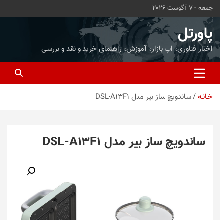
ه
جمعه - 7 آگوست 2026
حتوا
روید
پاورتل
اخبار فناوری، اپ بازار، آموزش، راهنمای خرید و نقد و بررسی
خـانـه
ساندویچ ساز بیر مدل DSL-A13F1
ساندویچ ساز بیر مدل DSL-A13F1