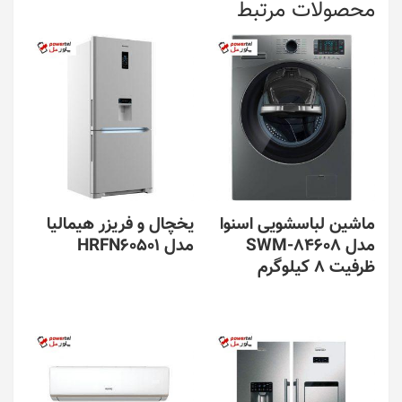
محصولات مرتبط
ماشین لباسشویی اسنوا
یخچال و فریزر هیمالیا
مدل SWM-84608
مدل HRFN60501
ظرفیت ۸ کیلوگرم