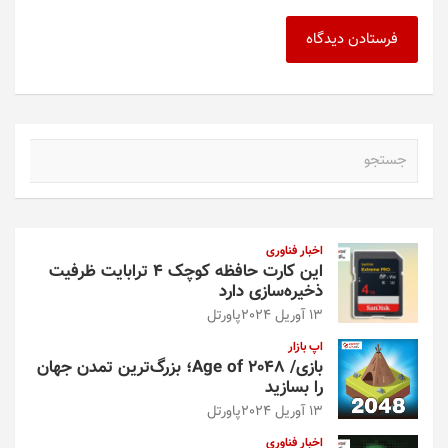
ج
س
ت
ج
و
اخبار فناوری
این کارت حافظه کوچک ۴ ترابایت ظرفیت
ذخیره‌سازی دارد
13 آوریل 2024
پاورتل
اپ بازار
بازی/ Age of 2048؛ بزرگ‌ترین تمدن جهان
را بسازید
13 آوریل 2024
پاورتل
اخبار فناوری