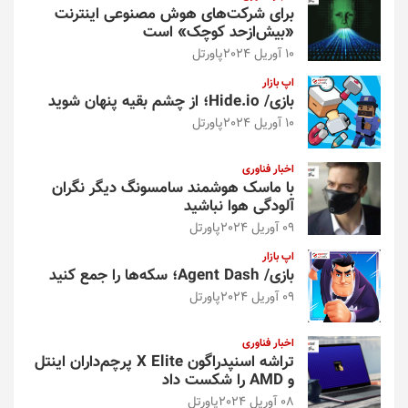
برای شرکت‌های هوش مصنوعی اینترنت
«بیش‌از‌حد کوچک» است
10 آوریل 2024
پاورتل
اپ بازار
بازی/ Hide.io؛ از چشم بقیه پنهان شوید
10 آوریل 2024
پاورتل
اخبار فناوری
با ماسک هوشمند سامسونگ دیگر نگران
آلودگی هوا نباشید
09 آوریل 2024
پاورتل
اپ بازار
بازی/ Agent Dash؛ سکه‌ها را جمع کنید
09 آوریل 2024
پاورتل
اخبار فناوری
تراشه اسنپدراگون X Elite پرچم‌داران اینتل
و AMD را شکست داد
08 آوریل 2024
پاورتل