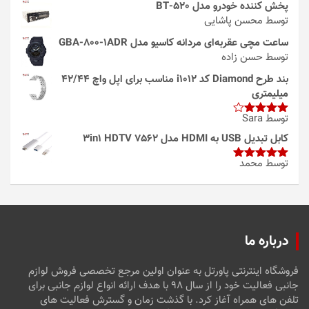
پخش کننده خودرو مدل 520-BT
توسط محسن پاشایی
ساعت مچی عقربه‌ای مردانه کاسیو مدل GBA-800-1ADR
توسط حسن زاده
بند طرح Diamond کد i1012 مناسب برای اپل واچ 42/44
میلیمتری
توسط Sara
امتیاز
4
از 5
کابل تبدیل USB به HDMI مدل 3in1 HDTV 7562
توسط محمد
امتیاز
5
از
5
درباره ما
فروشگاه اینترنتی پاورتل به عنوان اولین مرجع تخصصی فروش لوازم
جانبی فعالیت خود را از سال ۹۸ با هدف ارائه انواع لوازم جانبی برای
تلفن های همراه آغاز کرد. با گذشت زمان و گسترش فعالیت های