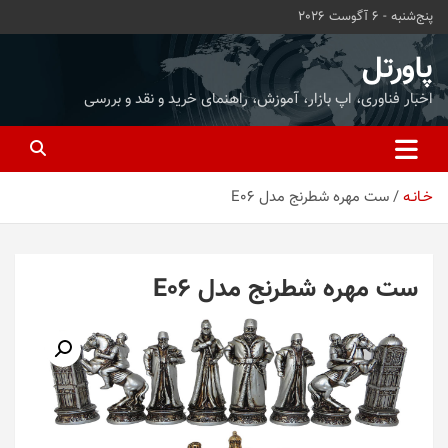
ه
پنج‌شنبه - 6 آگوست 2026
حتوا
روید
پاورتل
اخبار فناوری، اپ بازار، آموزش، راهنمای خرید و نقد و بررسی
خـانـه
ست مهره شطرنج مدل E06
ست مهره شطرنج مدل E06