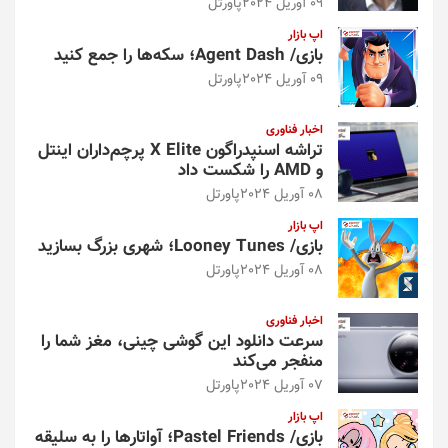
09 آوریل 2024
پاورتل
اپ بازار
بازی/ Agent Dash؛ سکه‌ها را جمع کنید
09 آوریل 2024
پاورتل
اخبار فناوری
تراشه اسنپدراگون X Elite پرچم‌داران اینتل
و AMD را شکست داد
08 آوریل 2024
پاورتل
اپ بازار
بازی/ Looney Tunes؛ شهری بزرگ بسازید
08 آوریل 2024
پاورتل
اخبار فناوری
سرعت دانلود این گوشی چینی، مغز شما را
منفجر می‌کند
07 آوریل 2024
پاورتل
اپ بازار
بازی/ Pastel Friends؛ آواتارها را به سلیقه