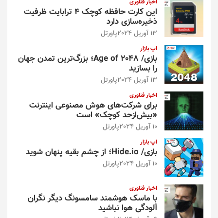
اخبار فناوری
این کارت حافظه کوچک ۴ ترابایت ظرفیت
ذخیره‌سازی دارد
13 آوریل 2024
پاورتل
اپ بازار
بازی/ Age of 2048؛ بزرگ‌ترین تمدن جهان
را بسازید
13 آوریل 2024
پاورتل
اخبار فناوری
برای شرکت‌های هوش مصنوعی اینترنت
«بیش‌از‌حد کوچک» است
10 آوریل 2024
پاورتل
اپ بازار
بازی/ Hide.io؛ از چشم بقیه پنهان شوید
10 آوریل 2024
پاورتل
اخبار فناوری
با ماسک هوشمند سامسونگ دیگر نگران
آلودگی هوا نباشید