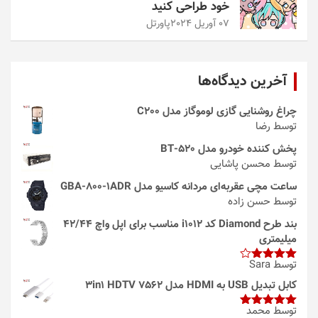
خود طراحی کنید
07 آوریل 2024
پاورتل
آخرین دیدگاه‌ها
چراغ روشنایی گازی لوموگاز مدل C200
توسط رضا
پخش کننده خودرو مدل 520-BT
توسط محسن پاشایی
ساعت مچی عقربه‌ای مردانه کاسیو مدل GBA-800-1ADR
توسط حسن زاده
بند طرح Diamond کد i1012 مناسب برای اپل واچ 42/44
میلیمتری
توسط Sara
امتیاز
4
از 5
کابل تبدیل USB به HDMI مدل 3in1 HDTV 7562
توسط محمد
امتیاز
5
از