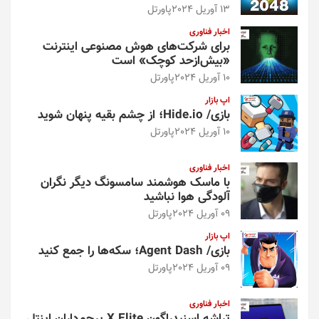
13 آوریل 2024
پاورتل
اخبار فناوری
برای شرکت‌های هوش مصنوعی اینترنت
«بیش‌از‌حد کوچک» است
10 آوریل 2024
پاورتل
اپ بازار
بازی/ Hide.io؛ از چشم بقیه پنهان شوید
10 آوریل 2024
پاورتل
اخبار فناوری
با ماسک هوشمند سامسونگ دیگر نگران
آلودگی هوا نباشید
09 آوریل 2024
پاورتل
اپ بازار
بازی/ Agent Dash؛ سکه‌ها را جمع کنید
09 آوریل 2024
پاورتل
اخبار فناوری