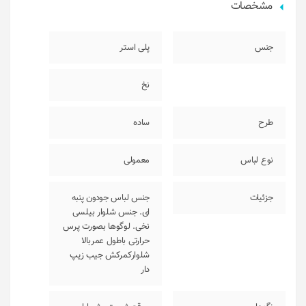
مشخصات
جنس
پلی استر
نخ
طرح
ساده
نوع لباس
معمولی
جزئیات
جنس لباس جودون پنبه
ای. جنس شلوار بیلسی
نخی. لوگوها بصورت پرس
حرارتی باطول عمربالا
شلوارکمرکش جیب زیپ
دار