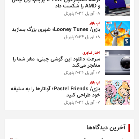
تراشه اسنپدراگون X Elite پرچم‌داران اینتل
و AMD را شکست داد
08 آوریل 2024
پاورتل
اپ بازار
بازی/ Looney Tunes؛ شهری بزرگ بسازید
08 آوریل 2024
پاورتل
اخبار فناوری
سرعت دانلود این گوشی چینی، مغز شما را
منفجر می‌کند
07 آوریل 2024
پاورتل
اپ بازار
بازی/ Pastel Friends؛ آواتارها را به سلیقه
خود طراحی کنید
07 آوریل 2024
پاورتل
آخرین دیدگاه‌ها