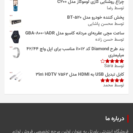
چراغ روشنایی گازی لوموگاز مدل C200
توسط رضا
پخش کننده خودرو مدل 520-BT
توسط محسن پاشایی
ساعت مچی عقربه‌ای مردانه کاسیو مدل GBA-800-1ADR
توسط حسن زاده
بند طرح Diamond کد i1012 مناسب برای اپل واچ 42/44
میلیمتری
توسط Sara
امتیاز
4
از 5
کابل تبدیل USB به HDMI مدل 3in1 HDTV 7562
توسط محمد
امتیاز
5
از
5
درباره ما
فروشگاه اینترنتی پاورتل به عنوان اولین مرجع تخصصی فروش لوازم