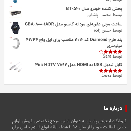
پخش کننده خودرو مدل 520-BT
توسط محسن پاشایی
ساعت مچی عقربه‌ای مردانه کاسیو مدل GBA-800-1ADR
توسط حسن زاده
بند طرح Diamond کد i1012 مناسب برای اپل واچ 42/44
میلیمتری
توسط Sara
امتیاز
4
از 5
کابل تبدیل USB به HDMI مدل 3in1 HDTV 7562
توسط محمد
امتیاز
5
از
5
درباره ما
فروشگاه اینترنتی پاورتل به عنوان اولین مرجع تخصصی فروش لوازم
جانبی فعالیت خود را از سال ۹۸ با هدف ارائه انواع لوازم جانبی برای