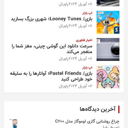
08 آوریل 2024
پاورتل
اپ بازار
بازی/ Looney Tunes؛ شهری بزرگ بسازید
08 آوریل 2024
پاورتل
اخبار فناوری
سرعت دانلود این گوشی چینی، مغز شما را
منفجر می‌کند
07 آوریل 2024
پاورتل
اپ بازار
بازی/ Pastel Friends؛ آواتارها را به سلیقه
خود طراحی کنید
07 آوریل 2024
پاورتل
آخرین دیدگاه‌ها
چراغ روشنایی گازی لوموگاز مدل C200
توسط رضا