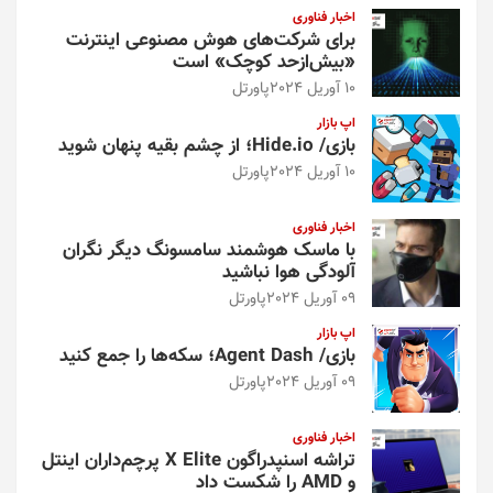
اخبار فناوری
برای شرکت‌های هوش مصنوعی اینترنت
«بیش‌از‌حد کوچک» است
10 آوریل 2024
پاورتل
اپ بازار
بازی/ Hide.io؛ از چشم بقیه پنهان شوید
10 آوریل 2024
پاورتل
اخبار فناوری
با ماسک هوشمند سامسونگ دیگر نگران
آلودگی هوا نباشید
09 آوریل 2024
پاورتل
اپ بازار
بازی/ Agent Dash؛ سکه‌ها را جمع کنید
09 آوریل 2024
پاورتل
اخبار فناوری
تراشه اسنپدراگون X Elite پرچم‌داران اینتل
و AMD را شکست داد