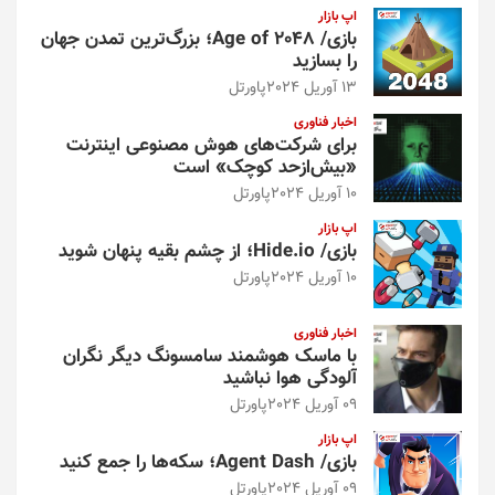
اپ بازار
بازی/ Age of 2048؛ بزرگ‌ترین تمدن جهان
را بسازید
13 آوریل 2024
پاورتل
اخبار فناوری
برای شرکت‌های هوش مصنوعی اینترنت
«بیش‌از‌حد کوچک» است
10 آوریل 2024
پاورتل
اپ بازار
بازی/ Hide.io؛ از چشم بقیه پنهان شوید
10 آوریل 2024
پاورتل
اخبار فناوری
با ماسک هوشمند سامسونگ دیگر نگران
آلودگی هوا نباشید
09 آوریل 2024
پاورتل
اپ بازار
بازی/ Agent Dash؛ سکه‌ها را جمع کنید
09 آوریل 2024
پاورتل