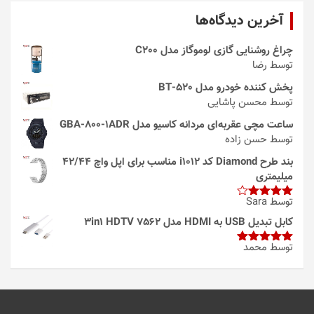
آخرین دیدگاه‌ها
چراغ روشنایی گازی لوموگاز مدل C200
توسط رضا
پخش کننده خودرو مدل 520-BT
توسط محسن پاشایی
ساعت مچی عقربه‌ای مردانه کاسیو مدل GBA-800-1ADR
توسط حسن زاده
بند طرح Diamond کد i1012 مناسب برای اپل واچ 42/44
میلیمتری
توسط Sara
امتیاز
4
از 5
کابل تبدیل USB به HDMI مدل 3in1 HDTV 7562
توسط محمد
امتیاز
5
از
5