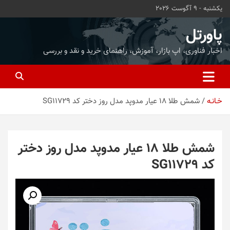
ه
یکشنبه - 9 آگوست 2026
حتوا
روید
پاورتل
اخبار فناوری، اپ بازار، آموزش، راهنمای خرید و نقد و بررسی
خـانـه
شمش طلا 18 عیار مدوپد مدل روز دختر کد SG11729
شمش طلا 18 عیار مدوپد مدل روز دختر
کد SG11729