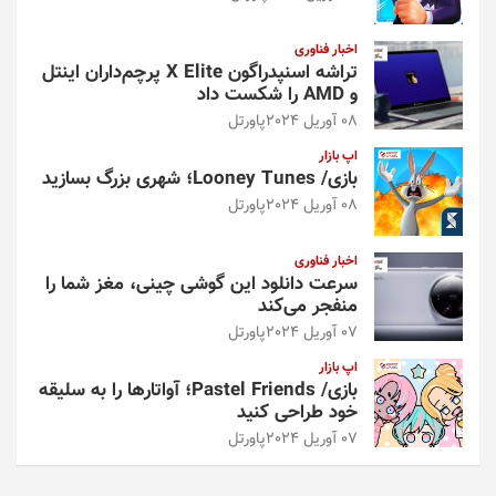
اخبار فناوری
تراشه اسنپدراگون X Elite پرچم‌داران اینتل
و AMD را شکست داد
08 آوریل 2024
پاورتل
اپ بازار
بازی/ Looney Tunes؛ شهری بزرگ بسازید
08 آوریل 2024
پاورتل
اخبار فناوری
سرعت دانلود این گوشی چینی، مغز شما را
منفجر می‌کند
07 آوریل 2024
پاورتل
اپ بازار
بازی/ Pastel Friends؛ آواتارها را به سلیقه
خود طراحی کنید
07 آوریل 2024
پاورتل