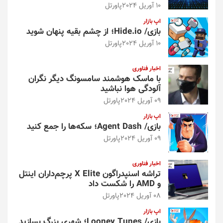
10 آوریل 2024
پاورتل
اپ بازار
بازی/ Hide.io؛ از چشم بقیه پنهان شوید
10 آوریل 2024
پاورتل
اخبار فناوری
با ماسک هوشمند سامسونگ دیگر نگران
آلودگی هوا نباشید
09 آوریل 2024
پاورتل
اپ بازار
بازی/ Agent Dash؛ سکه‌ها را جمع کنید
09 آوریل 2024
پاورتل
اخبار فناوری
تراشه اسنپدراگون X Elite پرچم‌داران اینتل
و AMD را شکست داد
08 آوریل 2024
پاورتل
اپ بازار
بازی/ Looney Tunes؛ شهری بزرگ بسازید