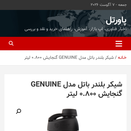
ه
جمعه - 7 آگوست 2026
حتوا
روید
پاورتل
اخبار فناوری، اپ بازار، آموزش، راهنمای خرید و نقد و بررسی
خـانـه
شیکر بلندر باتل مدل GENUINE گنجایش 0.800 لیتر
شیکر بلندر باتل مدل GENUINE
گنجایش 0.800 لیتر