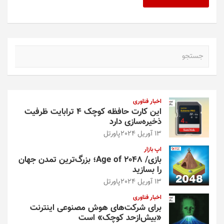
ج
س
ت
ج
و
اخبار فناوری
این کارت حافظه کوچک ۴ ترابایت ظرفیت
ذخیره‌سازی دارد
13 آوریل 2024
پاورتل
اپ بازار
بازی/ Age of 2048؛ بزرگ‌ترین تمدن جهان
را بسازید
13 آوریل 2024
پاورتل
اخبار فناوری
برای شرکت‌های هوش مصنوعی اینترنت
«بیش‌از‌حد کوچک» است