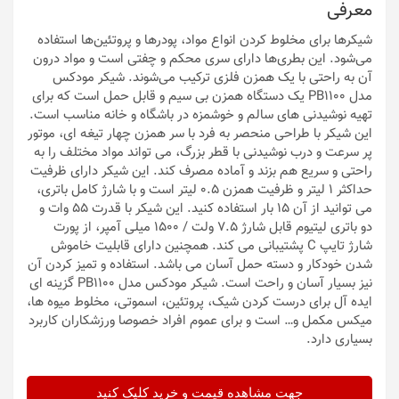
معرفی
شیکرها برای مخلوط کردن انواع مواد، پودرها و پروتئین‌ها استفاده
می‌شود. این بطر‌ی‌ها دارای سری محکم و چفتی است و مواد درون
آن به راحتی با یک همزن فلزی ترکیب می‌شوند. شیکر مودکس
مدل PB1100 یک دستگاه همزن بی سیم و قابل حمل است که برای
تهیه نوشیدنی های سالم و خوشمزه در باشگاه و خانه مناسب است.
این شیکر با طراحی منحصر به فرد با سر همزن چهار تیغه ای، موتور
پر سرعت و درب نوشیدنی با قطر بزرگ، می تواند مواد مختلف را به
راحتی و سریع هم بزند و آماده مصرف کند. این شیکر دارای ظرفیت
حداکثر 1 لیتر و ظرفیت همزن 0.5 لیتر است و با شارژ کامل باتری،
می توانید از آن 15 بار استفاده کنید. این شیکر با قدرت 55 وات و
دو باتری لیتیوم قابل شارژ 7.5 ولت / 1500 میلی آمپر، از پورت
شارژ تایپ C پشتیبانی می کند. همچنین دارای قابلیت خاموش
شدن خودکار و دسته حمل آسان می باشد. استفاده و تمیز کردن آن
نیز بسیار آسان و راحت است. شیکر مودکس مدل PB1100 گزینه ای
ایده آل برای درست کردن شیک، پروتئین، اسموتی، مخلوط میوه ها،
میکس مکمل و… است و برای عموم افراد خصوصا ورزشکاران کاربرد
بسیاری دارد.
جهت مشاهده قیمت و خرید کلیک کنید