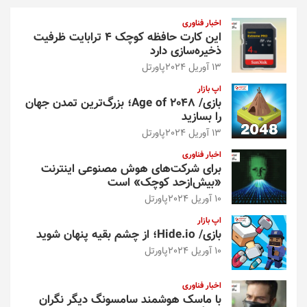
و
اخبار فناوری
این کارت حافظه کوچک ۴ ترابایت ظرفیت
ذخیره‌سازی دارد
13 آوریل 2024
پاورتل
اپ بازار
بازی/ Age of 2048؛ بزرگ‌ترین تمدن جهان
را بسازید
13 آوریل 2024
پاورتل
اخبار فناوری
برای شرکت‌های هوش مصنوعی اینترنت
«بیش‌از‌حد کوچک» است
10 آوریل 2024
پاورتل
اپ بازار
بازی/ Hide.io؛ از چشم بقیه پنهان شوید
10 آوریل 2024
پاورتل
اخبار فناوری
با ماسک هوشمند سامسونگ دیگر نگران