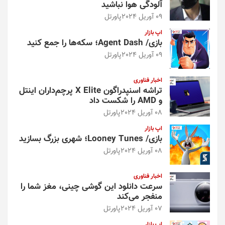
آلودگی هوا نباشید
09 آوریل 2024
پاورتل
اپ بازار
بازی/ Agent Dash؛ سکه‌ها را جمع کنید
09 آوریل 2024
پاورتل
اخبار فناوری
تراشه اسنپدراگون X Elite پرچم‌داران اینتل
و AMD را شکست داد
08 آوریل 2024
پاورتل
اپ بازار
بازی/ Looney Tunes؛ شهری بزرگ بسازید
08 آوریل 2024
پاورتل
اخبار فناوری
سرعت دانلود این گوشی چینی، مغز شما را
منفجر می‌کند
07 آوریل 2024
پاورتل
اپ بازار