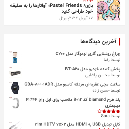
بازی/ Pastel Friends؛ آواتارها را به سلیقه
خود طراحی کنید
07 آوریل 2024
پاورتل
آخرین دیدگاه‌ها
چراغ روشنایی گازی لوموگاز مدل C200
توسط رضا
پخش کننده خودرو مدل 520-BT
توسط محسن پاشایی
ساعت مچی عقربه‌ای مردانه کاسیو مدل GBA-800-1ADR
توسط حسن زاده
بند طرح Diamond کد i1012 مناسب برای اپل واچ 42/44
میلیمتری
توسط Sara
امتیاز
4
از 5
کابل تبدیل USB به HDMI مدل 3in1 HDTV 7562