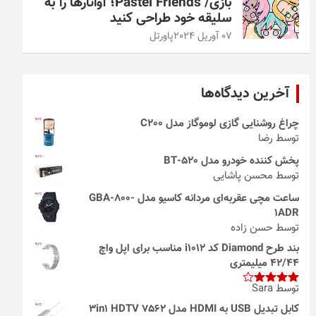
بازی/ Pastel Friends؛ آواتارها را به
سلیقه خود طراحی کنید
07 آوریل 2024
پاورتل
آخرین دیدگاه‌ها
چراغ روشنایی گازی لوموگاز مدل C200
توسط رضا
پخش کننده خودرو مدل 520-BT
توسط محسن پاشایی
ساعت مچی عقربه‌ای مردانه کاسیو مدل GBA-800-
1ADR
توسط حسن زاده
بند طرح Diamond کد i1012 مناسب برای اپل واچ
42/44 میلیمتری
توسط Sara
امتیاز
4
از 5
کابل تبدیل USB به HDMI مدل 3in1 HDTV 7562