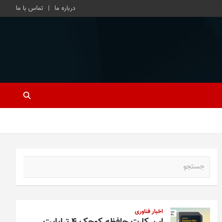
درباره ما
تماس با ما
ج
س
ت
ج
و
اخبار فناوری