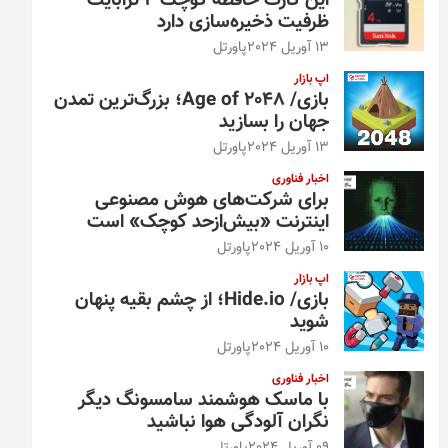
این کارت حافظه کوچک ۴ ترابایت
ظرفیت ذخیره‌سازی دارد
13 آوریل 2024
پاورتل
اپ بازار
بازی/ Age of 2048؛ بزرگ‌ترین تمدن
جهان را بسازید
13 آوریل 2024
پاورتل
اخبار فناوری
برای شرکت‌های هوش مصنوعی
اینترنت «بیش‌از‌حد کوچک» است
10 آوریل 2024
پاورتل
اپ بازار
بازی/ Hide.io؛ از چشم بقیه پنهان
شوید
10 آوریل 2024
پاورتل
اخبار فناوری
با ماسک هوشمند سامسونگ دیگر
نگران آلودگی هوا نباشید