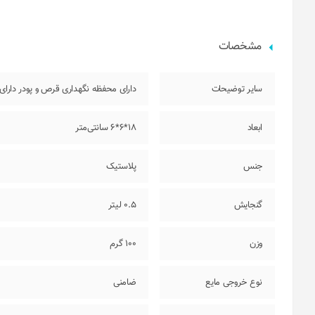
مشخصات
سایر توضیحات
دارای محفظه نگهداری قرص و پودر دار
ابعاد
18*6*6 سانتی‌متر
جنس
پلاستیک
گنجایش
0.5 لیتر
وزن
100 گرم
نوع خروجی مایع
ضامنی