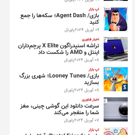
09 آوریل 2024
پاورتل
اپ بازار
بازی/ Agent Dash؛ سکه‌ها را جمع
کنید
09 آوریل 2024
پاورتل
اخبار فناوری
تراشه اسنپدراگون X Elite پرچم‌داران
اینتل و AMD را شکست داد
08 آوریل 2024
پاورتل
اپ بازار
بازی/ Looney Tunes؛ شهری بزرگ
بسازید
08 آوریل 2024
پاورتل
اخبار فناوری
سرعت دانلود این گوشی چینی، مغز
شما را منفجر می‌کند
07 آوریل 2024
پاورتل
اپ بازار