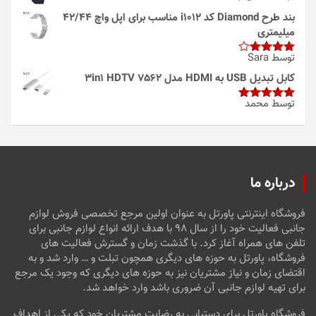
بند طرح Diamond کد i1012 مناسب برای اپل واچ 42/44
میلیمتری
توسط Sara
امتیاز
4
از 5
کابل تبدیل USB به HDMI مدل 3in1 HDTV 7562
توسط محمد
امتیاز
5
از
5
درباره ما
فروشگاه اینترنتی پاورتل به عنوان اولین مرجع تخصصی فروش لوازم
جانبی فعالیت خود را از سال ۹۸ با هدف ارائه انواع لوازم جانبی برای
تلفن های همراه آغاز کرد. با گذشت زمان و گسترش فعالیت های
فروشگاه، پاورتل به حوزه های دیگری همچون تبلت و … وارد شد و به
اقتضای زمان و نیاز مشتریان نیز به حوزه های دیگری که وجود یک مرجع
برای تهیه لوازم جانبی آن ضروری باشد وارد خواهد شد.
فروشگاه پاورتل برای دستیابی به رضایت مشتریان خود که یکی از اهداف