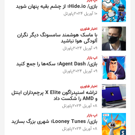
اپ بازار
بازی/ Hide.io؛ از چشم بقیه پنهان شوید
10 آوریل 2024
پاورتل
اخبار فناوری
با ماسک هوشمند سامسونگ دیگر نگران
آلودگی هوا نباشید
09 آوریل 2024
پاورتل
اپ بازار
بازی/ Agent Dash؛ سکه‌ها را جمع کنید
09 آوریل 2024
پاورتل
اخبار فناوری
تراشه اسنپدراگون X Elite پرچم‌داران اینتل
و AMD را شکست داد
08 آوریل 2024
پاورتل
اپ بازار
بازی/ Looney Tunes؛ شهری بزرگ بسازید
08 آوریل 2024
پاورتل