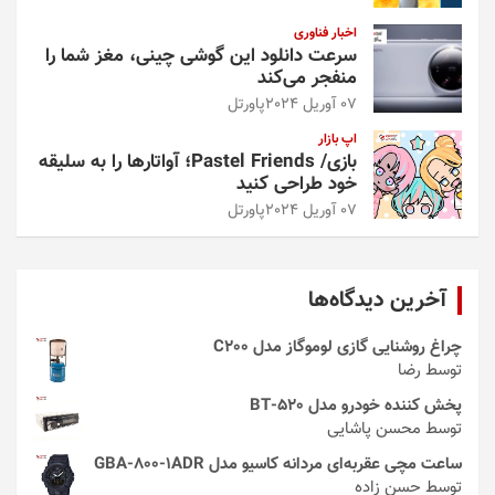
اخبار فناوری
سرعت دانلود این گوشی چینی، مغز شما را
منفجر می‌کند
07 آوریل 2024
پاورتل
اپ بازار
بازی/ Pastel Friends؛ آواتارها را به سلیقه
خود طراحی کنید
07 آوریل 2024
پاورتل
آخرین دیدگاه‌ها
چراغ روشنایی گازی لوموگاز مدل C200
توسط رضا
پخش کننده خودرو مدل 520-BT
توسط محسن پاشایی
ساعت مچی عقربه‌ای مردانه کاسیو مدل GBA-800-1ADR
توسط حسن زاده