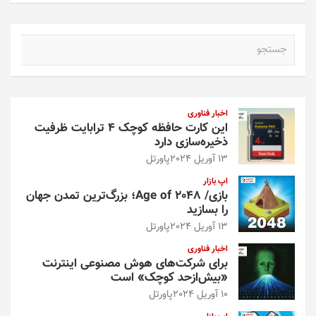
ج
س
ت
ج
و
اخبار فناوری
این کارت حافظه کوچک ۴ ترابایت ظرفیت
ذخیره‌سازی دارد
13 آوریل 2024
پاورتل
اپ بازار
بازی/ Age of 2048؛ بزرگ‌ترین تمدن جهان
را بسازید
13 آوریل 2024
پاورتل
اخبار فناوری
برای شرکت‌های هوش مصنوعی اینترنت
«بیش‌از‌حد کوچک» است
10 آوریل 2024
پاورتل