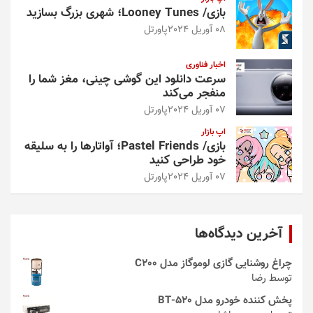
بازی/ Looney Tunes؛ شهری بزرگ بسازید
08 آوریل 2024
پاورتل
اخبار فناوری
سرعت دانلود این گوشی چینی، مغز شما را
منفجر می‌کند
07 آوریل 2024
پاورتل
اپ بازار
بازی/ Pastel Friends؛ آواتارها را به سلیقه
خود طراحی کنید
07 آوریل 2024
پاورتل
آخرین دیدگاه‌ها
چراغ روشنایی گازی لوموگاز مدل C200
توسط رضا
پخش کننده خودرو مدل 520-BT