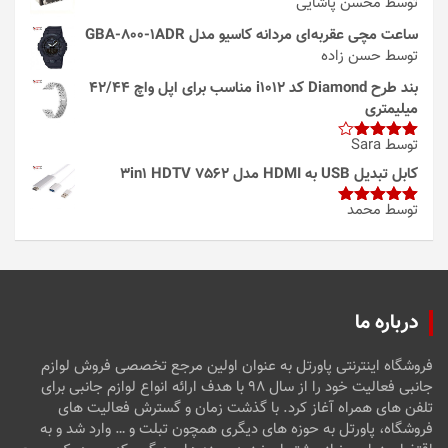
توسط محسن پاشایی
ساعت مچی عقربه‌ای مردانه کاسیو مدل GBA-800-1ADR
توسط حسن زاده
بند طرح Diamond کد i1012 مناسب برای اپل واچ 42/44
میلیمتری
توسط Sara
امتیاز
4
از 5
کابل تبدیل USB به HDMI مدل 3in1 HDTV 7562
توسط محمد
امتیاز
5
از
5
درباره ما
فروشگاه اینترنتی پاورتل به عنوان اولین مرجع تخصصی فروش لوازم
جانبی فعالیت خود را از سال ۹۸ با هدف ارائه انواع لوازم جانبی برای
تلفن های همراه آغاز کرد. با گذشت زمان و گسترش فعالیت های
فروشگاه، پاورتل به حوزه های دیگری همچون تبلت و … وارد شد و به