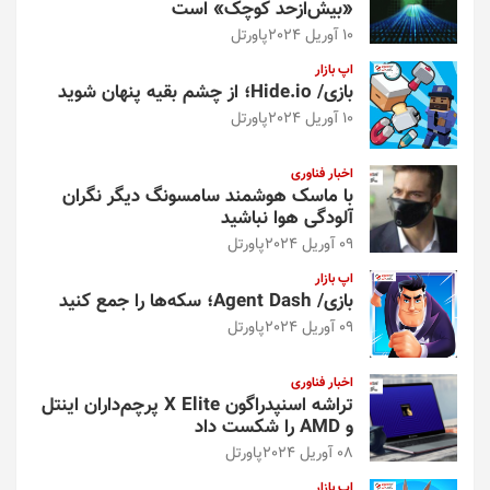
«بیش‌از‌حد کوچک» است
10 آوریل 2024
پاورتل
اپ بازار
بازی/ Hide.io؛ از چشم بقیه پنهان شوید
10 آوریل 2024
پاورتل
اخبار فناوری
با ماسک هوشمند سامسونگ دیگر نگران
آلودگی هوا نباشید
09 آوریل 2024
پاورتل
اپ بازار
بازی/ Agent Dash؛ سکه‌ها را جمع کنید
09 آوریل 2024
پاورتل
اخبار فناوری
تراشه اسنپدراگون X Elite پرچم‌داران اینتل
و AMD را شکست داد
08 آوریل 2024
پاورتل
اپ بازار