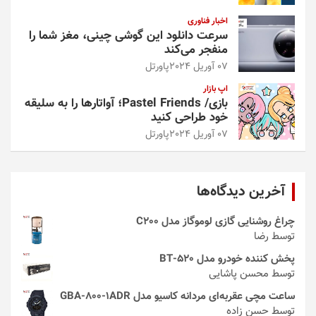
اخبار فناوری
سرعت دانلود این گوشی چینی، مغز شما را
منفجر می‌کند
07 آوریل 2024
پاورتل
اپ بازار
بازی/ Pastel Friends؛ آواتارها را به سلیقه
خود طراحی کنید
07 آوریل 2024
پاورتل
آخرین دیدگاه‌ها
چراغ روشنایی گازی لوموگاز مدل C200
توسط رضا
پخش کننده خودرو مدل 520-BT
توسط محسن پاشایی
ساعت مچی عقربه‌ای مردانه کاسیو مدل GBA-800-1ADR
توسط حسن زاده