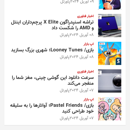
09 آوریل 2024
پاورتل
اخبار فناوری
تراشه اسنپدراگون X Elite پرچم‌داران اینتل
و AMD را شکست داد
08 آوریل 2024
پاورتل
اپ بازار
بازی/ Looney Tunes؛ شهری بزرگ بسازید
08 آوریل 2024
پاورتل
اخبار فناوری
سرعت دانلود این گوشی چینی، مغز شما را
منفجر می‌کند
07 آوریل 2024
پاورتل
اپ بازار
بازی/ Pastel Friends؛ آواتارها را به سلیقه
خود طراحی کنید
07 آوریل 2024
پاورتل