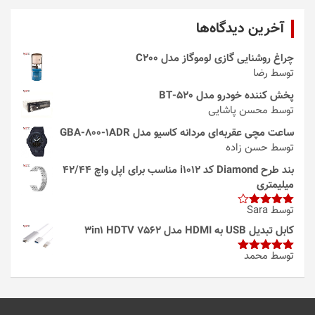
آخرین دیدگاه‌ها
چراغ روشنایی گازی لوموگاز مدل C200
توسط رضا
پخش کننده خودرو مدل 520-BT
توسط محسن پاشایی
ساعت مچی عقربه‌ای مردانه کاسیو مدل GBA-800-1ADR
توسط حسن زاده
بند طرح Diamond کد i1012 مناسب برای اپل واچ 42/44
میلیمتری
توسط Sara
امتیاز
4
از 5
کابل تبدیل USB به HDMI مدل 3in1 HDTV 7562
توسط محمد
امتیاز
5
از
5