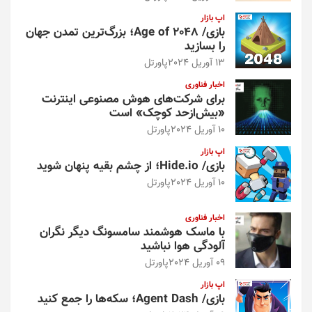
اپ بازار
بازی/ Age of 2048؛ بزرگ‌ترین تمدن جهان
را بسازید
13 آوریل 2024
پاورتل
اخبار فناوری
برای شرکت‌های هوش مصنوعی اینترنت
«بیش‌از‌حد کوچک» است
10 آوریل 2024
پاورتل
اپ بازار
بازی/ Hide.io؛ از چشم بقیه پنهان شوید
10 آوریل 2024
پاورتل
اخبار فناوری
با ماسک هوشمند سامسونگ دیگر نگران
آلودگی هوا نباشید
09 آوریل 2024
پاورتل
اپ بازار
بازی/ Agent Dash؛ سکه‌ها را جمع کنید