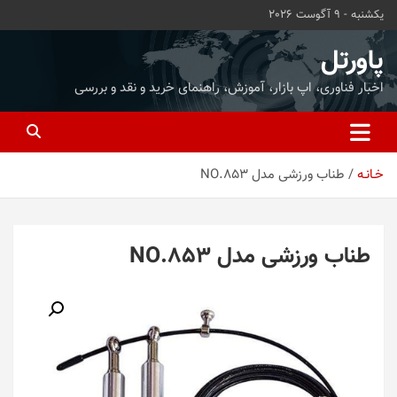
ه
یکشنبه - 9 آگوست 2026
حتوا
روید
پاورتل
اخبار فناوری، اپ بازار، آموزش، راهنمای خرید و نقد و بررسی
خـانـه
طناب ورزشی مدل NO.853
طناب ورزشی مدل NO.853