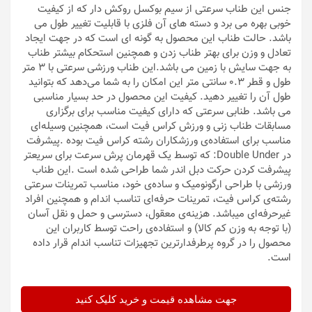
جنس این طناب سرعتی از سیم بوکسل روکش دار که از کیفیت
خوبی بهره می برد و دسته های آن فلزی با قابلیت تغییر طول می
باشد. حالت طناب این محصول به گونه ای است که در جهت ایجاد
تعادل و وزن برای بهتر طناب زدن و همچنین استحکام بیشتر طناب
به جهت سایش با زمین می باشد.این طناب ورزشی سرعتی با 3 متر
طول و قطر 0.3 سانتی متر این امکان را به شما می‌دهد که بتوانید
طول آن را تغییر دهید. کیفیت این محصول در حد بسیار مناسبی
می باشد. طنابی سرعتی که دارای کیفیت مناسب برای برگزاری
مسابقات طناب زنی و ورزش کراس فیت است، همچنین وسیله‌ای
مناسب برای استفاده‌ی ورزشکاران رشته کراس فیت بوده .پیشرفت
در Double Under: که توسط یک قهرمان پرش سرعت برای سریعتر
پیشرفت کردن حرکت دبل اندر شما طراحی شده است .این طناب
ورزشی با طراحی ارگونومیک و ساده‌‌ی خود، مناسب تمرینات سرعتی
رشته‌ی کراس فیت، تمرینات حرفه‌‌ای تناسب اندام و همچنین افراد
غیر‌حرفه‌ای میباشد. هزینه‌‌ی معقول، دسترسی و حمل و نقل آسان
(با توجه به وزن کم کالا) و استفاده‌ی راحت توسط کاربران این
محصول را در گروه پرطرفدارترین تجهیزات تناسب اندام قرار داده
است.
جهت مشاهده قیمت و خرید کلیک کنید