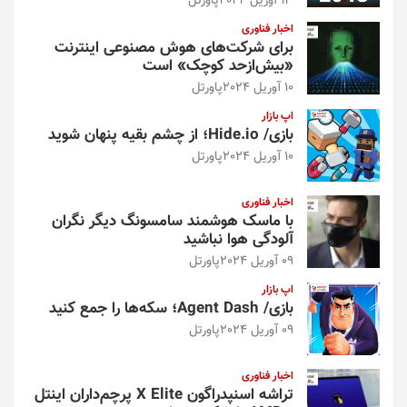
13 آوریل 2024
پاورتل
اخبار فناوری
برای شرکت‌های هوش مصنوعی اینترنت
«بیش‌از‌حد کوچک» است
10 آوریل 2024
پاورتل
اپ بازار
بازی/ Hide.io؛ از چشم بقیه پنهان شوید
10 آوریل 2024
پاورتل
اخبار فناوری
با ماسک هوشمند سامسونگ دیگر نگران
آلودگی هوا نباشید
09 آوریل 2024
پاورتل
اپ بازار
بازی/ Agent Dash؛ سکه‌ها را جمع کنید
09 آوریل 2024
پاورتل
اخبار فناوری
تراشه اسنپدراگون X Elite پرچم‌داران اینتل