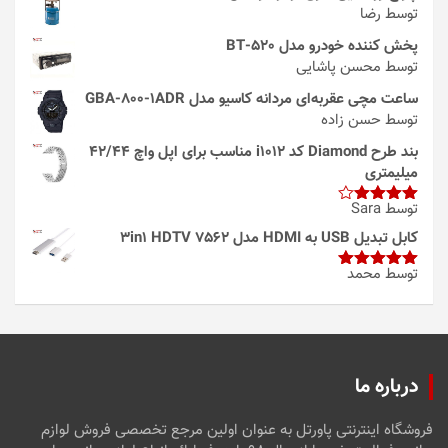
توسط رضا
پخش کننده خودرو مدل 520-BT
توسط محسن پاشایی
ساعت مچی عقربه‌ای مردانه کاسیو مدل GBA-800-1ADR
توسط حسن زاده
بند طرح Diamond کد i1012 مناسب برای اپل واچ 42/44
میلیمتری
توسط Sara
امتیاز
4
از 5
کابل تبدیل USB به HDMI مدل 3in1 HDTV 7562
توسط محمد
امتیاز
5
از
5
درباره ما
فروشگاه اینترنتی پاورتل به عنوان اولین مرجع تخصصی فروش لوازم