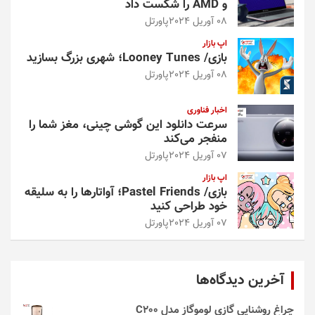
و AMD را شکست داد
08 آوریل 2024
پاورتل
اپ بازار
بازی/ Looney Tunes؛ شهری بزرگ بسازید
08 آوریل 2024
پاورتل
اخبار فناوری
سرعت دانلود این گوشی چینی، مغز شما را
منفجر می‌کند
07 آوریل 2024
پاورتل
اپ بازار
بازی/ Pastel Friends؛ آواتارها را به سلیقه
خود طراحی کنید
07 آوریل 2024
پاورتل
آخرین دیدگاه‌ها
چراغ روشنایی گازی لوموگاز مدل C200