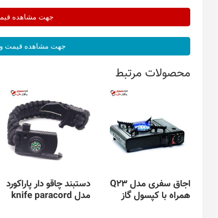
جهت مشاهده قیمت 
جهت مشاهده قیمت و 
محصولات مرتبط
اجاق سفری مدل Q23
دستبند چاقو دار پاراکورد
همراه با کپسول گاز
مدل knife paracord