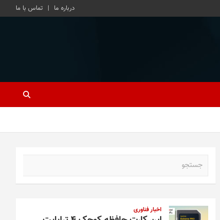
درباره ما
تماس با ما
ج
س
ت
ج
و
اخبار فناوری