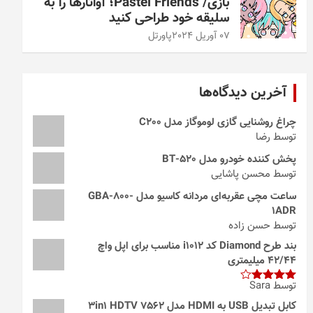
بازی/ Pastel Friends؛ آواتارها را به
سلیقه خود طراحی کنید
07 آوریل 2024
پاورتل
آخرین دیدگاه‌ها
چراغ روشنایی گازی لوموگاز مدل C200
توسط رضا
پخش کننده خودرو مدل 520-BT
توسط محسن پاشایی
ساعت مچی عقربه‌ای مردانه کاسیو مدل GBA-800-
1ADR
توسط حسن زاده
بند طرح Diamond کد i1012 مناسب برای اپل واچ
42/44 میلیمتری
توسط Sara
امتیاز
4
از 5
کابل تبدیل USB به HDMI مدل 3in1 HDTV 7562