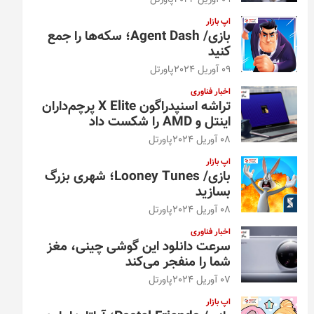
09 آوریل 2024
پاورتل
اپ بازار
بازی/ Agent Dash؛ سکه‌ها را جمع
کنید
09 آوریل 2024
پاورتل
اخبار فناوری
تراشه اسنپدراگون X Elite پرچم‌داران
اینتل و AMD را شکست داد
08 آوریل 2024
پاورتل
اپ بازار
بازی/ Looney Tunes؛ شهری بزرگ
بسازید
08 آوریل 2024
پاورتل
اخبار فناوری
سرعت دانلود این گوشی چینی، مغز
شما را منفجر می‌کند
07 آوریل 2024
پاورتل
اپ بازار