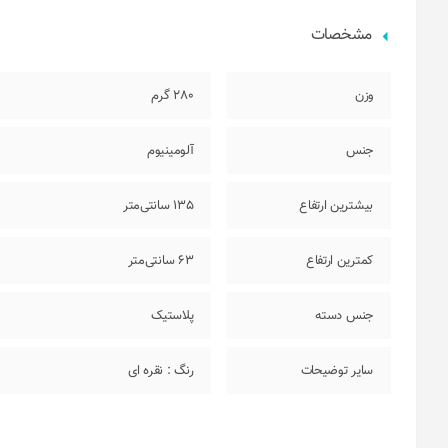
مشخصات
وزن
280 گرم
جنس
آلومینیوم
بیشترین ارتفاع
135 سانتی‌متر
کمترین ارتفاع
63 سانتی‌متر
جنس دسته
پلاستیک
سایر توضیحات
رنگ : نقره ای