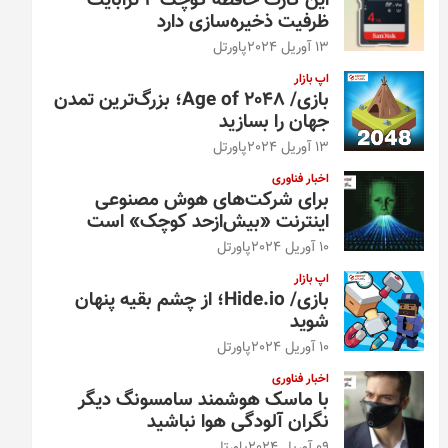
این کارت حافظه کوچک ۴ ترابایت
ظرفیت ذخیره‌سازی دارد
13 آوریل 2024
پاورتل
اپ بازار
بازی/ Age of 2048؛ بزرگ‌ترین تمدن
جهان را بسازید
13 آوریل 2024
پاورتل
اخبار فناوری
برای شرکت‌های هوش مصنوعی
اینترنت «بیش‌از‌حد کوچک» است
10 آوریل 2024
پاورتل
اپ بازار
بازی/ Hide.io؛ از چشم بقیه پنهان
شوید
10 آوریل 2024
پاورتل
اخبار فناوری
با ماسک هوشمند سامسونگ دیگر
نگران آلودگی هوا نباشید