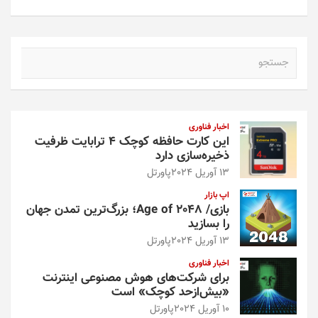
ج
س
ت
ج
و
اخبار فناوری
این کارت حافظه کوچک ۴ ترابایت ظرفیت
ذخیره‌سازی دارد
13 آوریل 2024
پاورتل
اپ بازار
بازی/ Age of 2048؛ بزرگ‌ترین تمدن جهان
را بسازید
13 آوریل 2024
پاورتل
اخبار فناوری
برای شرکت‌های هوش مصنوعی اینترنت
«بیش‌از‌حد کوچک» است
10 آوریل 2024
پاورتل