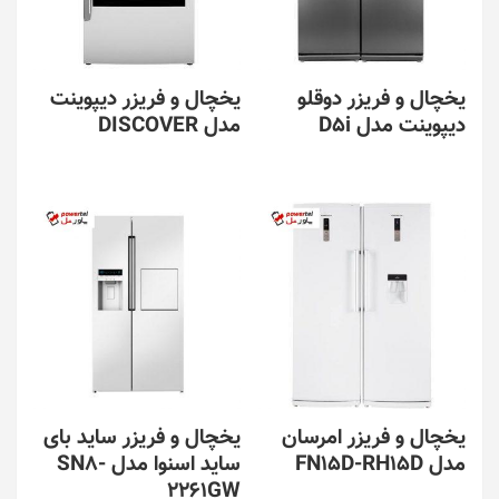
یخچال و فریزر دوقلو
یخچال و فریزر دیپوینت
دیپوینت مدل D5i
مدل DISCOVER
یخچال و فریزر امرسان
یخچال و فریزر ساید بای
مدل FN15D-RH15D
ساید اسنوا مدل SN8-
2261GW