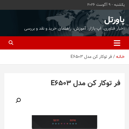
ه
یکشنبه - 9 آگوست 2026
حتوا
روید
پاورتل
اخبار فناوری، اپ بازار، آموزش، راهنمای خرید و نقد و بررسی
خـانـه
فر توکار کن مدل E6503
فر توکار کن مدل E6503