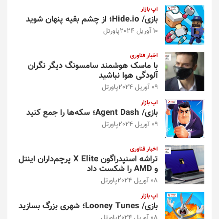
اپ بازار
بازی/ Hide.io؛ از چشم بقیه پنهان شوید
10 آوریل 2024
پاورتل
اخبار فناوری
با ماسک هوشمند سامسونگ دیگر نگران
آلودگی هوا نباشید
09 آوریل 2024
پاورتل
اپ بازار
بازی/ Agent Dash؛ سکه‌ها را جمع کنید
09 آوریل 2024
پاورتل
اخبار فناوری
تراشه اسنپدراگون X Elite پرچم‌داران اینتل
و AMD را شکست داد
08 آوریل 2024
پاورتل
اپ بازار
بازی/ Looney Tunes؛ شهری بزرگ بسازید
08 آوریل 2024
پاورتل