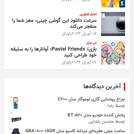
اخبار فناوری
سرعت دانلود این گوشی چینی، مغز شما را
منفجر می‌کند
07 آوریل 2024
پاورتل
اپ بازار
بازی/ Pastel Friends؛ آواتارها را به سلیقه
خود طراحی کنید
07 آوریل 2024
پاورتل
آخرین دیدگاه‌ها
چراغ روشنایی گازی لوموگاز مدل C200
توسط رضا
پخش کننده خودرو مدل 520-BT
توسط محسن پاشایی
ساعت مچی عقربه‌ای مردانه کاسیو مدل GBA-800-1ADR