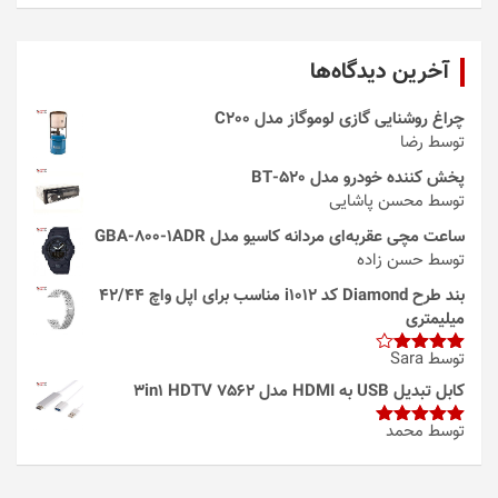
آخرین دیدگاه‌ها
چراغ روشنایی گازی لوموگاز مدل C200
توسط رضا
پخش کننده خودرو مدل 520-BT
توسط محسن پاشایی
ساعت مچی عقربه‌ای مردانه کاسیو مدل GBA-800-1ADR
توسط حسن زاده
بند طرح Diamond کد i1012 مناسب برای اپل واچ 42/44
میلیمتری
توسط Sara
امتیاز
4
از 5
کابل تبدیل USB به HDMI مدل 3in1 HDTV 7562
توسط محمد
امتیاز
5
از
5