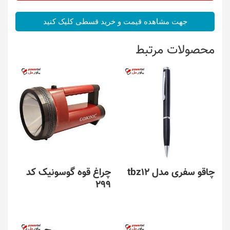
جهت مشاهده قیمت و خرید قسطی کلیک کنید
محصولات مرتبط
چاقو سفری مدل tbz12
چراغ قوه گوسونیک کد
299