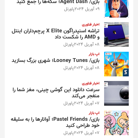
بازی/ Agent Dash؛ سکه‌ها را جمع کنید
09 آوریل 2024
پاورتل
اخبار فناوری
تراشه اسنپدراگون X Elite پرچم‌داران اینتل
و AMD را شکست داد
08 آوریل 2024
پاورتل
اپ بازار
بازی/ Looney Tunes؛ شهری بزرگ بسازید
08 آوریل 2024
پاورتل
اخبار فناوری
سرعت دانلود این گوشی چینی، مغز شما را
منفجر می‌کند
07 آوریل 2024
پاورتل
اپ بازار
بازی/ Pastel Friends؛ آواتارها را به سلیقه
خود طراحی کنید
07 آوریل 2024
پاورتل