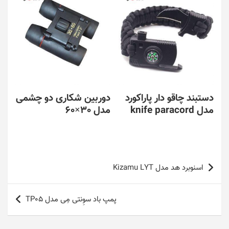
دستبند چاقو دار پاراکورد
دوربین شکاری دو چشمی
مدل knife paracord
مدل 30×60
راهبری
اسنوبرد هد مدل Kizamu LYT
نوشته
پمپ باد سوِنتی مِی مدل TP05