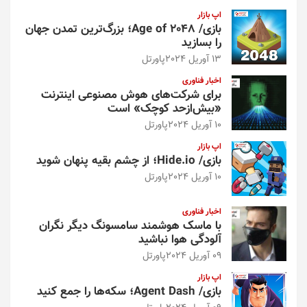
اپ بازار
بازی/ Age of 2048؛ بزرگ‌ترین تمدن جهان
را بسازید
13 آوریل 2024
پاورتل
اخبار فناوری
برای شرکت‌های هوش مصنوعی اینترنت
«بیش‌از‌حد کوچک» است
10 آوریل 2024
پاورتل
اپ بازار
بازی/ Hide.io؛ از چشم بقیه پنهان شوید
10 آوریل 2024
پاورتل
اخبار فناوری
با ماسک هوشمند سامسونگ دیگر نگران
آلودگی هوا نباشید
09 آوریل 2024
پاورتل
اپ بازار
بازی/ Agent Dash؛ سکه‌ها را جمع کنید