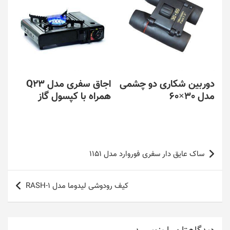
دوربین شکاری دو چشمی
اجاق سفری مدل Q23
مدل 30×60
همراه با کپسول گاز
راهبری
ساک عایق دار سفری فوروارد مدل 1151
نوشته
کیف رودوشی لیدوما مدل RASH-1