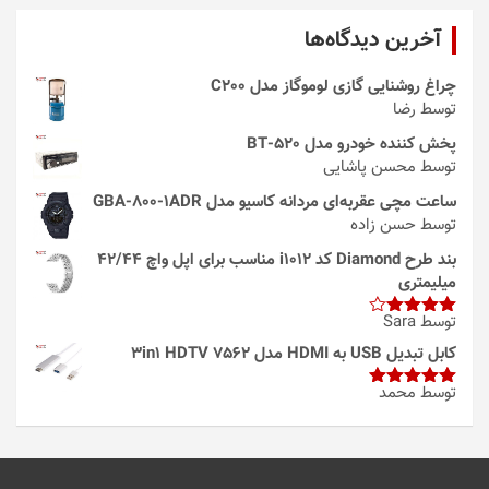
آخرین دیدگاه‌ها
چراغ روشنایی گازی لوموگاز مدل C200
توسط رضا
پخش کننده خودرو مدل 520-BT
توسط محسن پاشایی
ساعت مچی عقربه‌ای مردانه کاسیو مدل GBA-800-1ADR
توسط حسن زاده
بند طرح Diamond کد i1012 مناسب برای اپل واچ 42/44
میلیمتری
توسط Sara
امتیاز
4
از 5
کابل تبدیل USB به HDMI مدل 3in1 HDTV 7562
توسط محمد
امتیاز
5
از
5