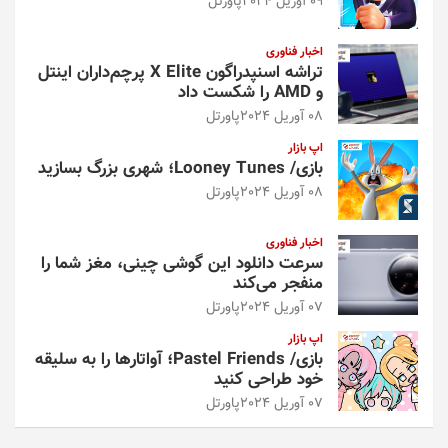
09 آوریل 2024
پاورتل
اخبار فناوری
تراشه اسنپدراگون X Elite پرچم‌داران اینتل
و AMD را شکست داد
08 آوریل 2024
پاورتل
اپ بازار
بازی/ Looney Tunes؛ شهری بزرگ بسازید
08 آوریل 2024
پاورتل
اخبار فناوری
سرعت دانلود این گوشی چینی، مغز شما را
منفجر می‌کند
07 آوریل 2024
پاورتل
اپ بازار
بازی/ Pastel Friends؛ آواتارها را به سلیقه
خود طراحی کنید
07 آوریل 2024
پاورتل