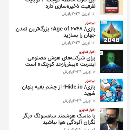
این کارت حافظه کوچک ۴ ترابایت
ظرفیت ذخیره‌سازی دارد
13 آوریل 2024
پاورتل
اپ بازار
بازی/ Age of 2048؛ بزرگ‌ترین تمدن
جهان را بسازید
13 آوریل 2024
پاورتل
اخبار فناوری
برای شرکت‌های هوش مصنوعی
اینترنت «بیش‌از‌حد کوچک» است
10 آوریل 2024
پاورتل
اپ بازار
بازی/ Hide.io؛ از چشم بقیه پنهان
شوید
10 آوریل 2024
پاورتل
اخبار فناوری
با ماسک هوشمند سامسونگ دیگر
نگران آلودگی هوا نباشید