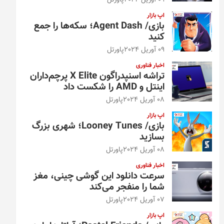
09 آوریل 2024
پاورتل
اپ بازار
بازی/ Agent Dash؛ سکه‌ها را جمع
کنید
09 آوریل 2024
پاورتل
اخبار فناوری
تراشه اسنپدراگون X Elite پرچم‌داران
اینتل و AMD را شکست داد
08 آوریل 2024
پاورتل
اپ بازار
بازی/ Looney Tunes؛ شهری بزرگ
بسازید
08 آوریل 2024
پاورتل
اخبار فناوری
سرعت دانلود این گوشی چینی، مغز
شما را منفجر می‌کند
07 آوریل 2024
پاورتل
اپ بازار