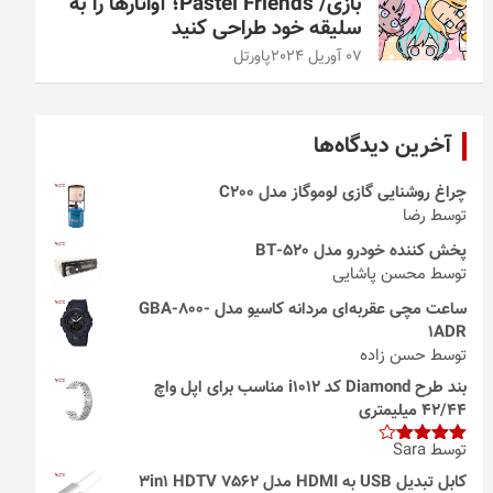
بازی/ Pastel Friends؛ آواتارها را به
سلیقه خود طراحی کنید
07 آوریل 2024
پاورتل
آخرین دیدگاه‌ها
چراغ روشنایی گازی لوموگاز مدل C200
توسط رضا
پخش کننده خودرو مدل 520-BT
توسط محسن پاشایی
ساعت مچی عقربه‌ای مردانه کاسیو مدل GBA-800-
1ADR
توسط حسن زاده
بند طرح Diamond کد i1012 مناسب برای اپل واچ
42/44 میلیمتری
توسط Sara
امتیاز
4
از 5
کابل تبدیل USB به HDMI مدل 3in1 HDTV 7562