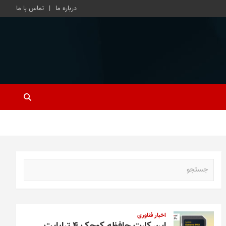
درباره ما
تماس با ما
ج
س
ت
ج
و
اخبار فناوری