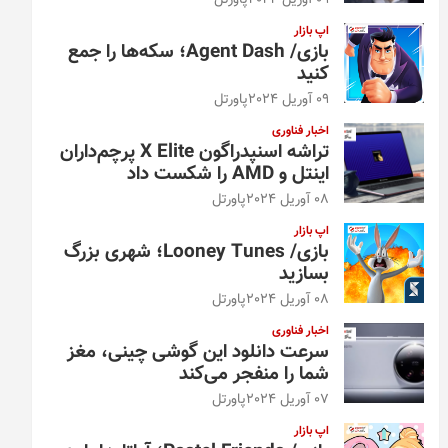
09 آوریل 2024
پاورتل
اپ بازار
بازی/ Agent Dash؛ سکه‌ها را جمع
کنید
09 آوریل 2024
پاورتل
اخبار فناوری
تراشه اسنپدراگون X Elite پرچم‌داران
اینتل و AMD را شکست داد
08 آوریل 2024
پاورتل
اپ بازار
بازی/ Looney Tunes؛ شهری بزرگ
بسازید
08 آوریل 2024
پاورتل
اخبار فناوری
سرعت دانلود این گوشی چینی، مغز
شما را منفجر می‌کند
07 آوریل 2024
پاورتل
اپ بازار