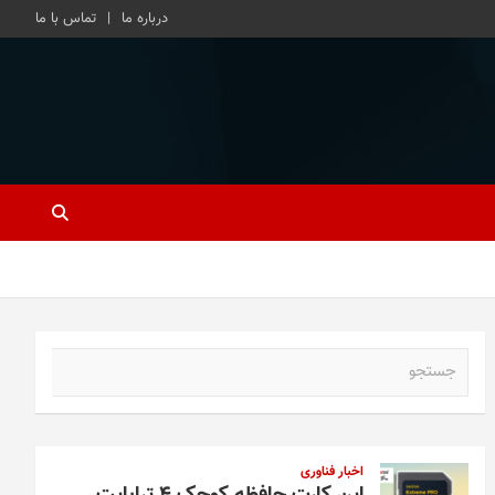
درباره ما
تماس با ما
ج
س
ت
ج
و
اخبار فناوری