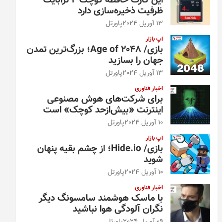
این کارت حافظه کوچک ۴ ترابایت
ظرفیت ذخیره‌سازی دارد
13 آوریل 2024
پاورتل
اپ بازار
بازی/ Age of 2048؛ بزرگ‌ترین تمدن
جهان را بسازید
13 آوریل 2024
پاورتل
اخبار فناوری
برای شرکت‌های هوش مصنوعی
اینترنت «بیش‌از‌حد کوچک» است
10 آوریل 2024
پاورتل
اپ بازار
بازی/ Hide.io؛ از چشم بقیه پنهان
شوید
10 آوریل 2024
پاورتل
اخبار فناوری
با ماسک هوشمند سامسونگ دیگر
نگران آلودگی هوا نباشید