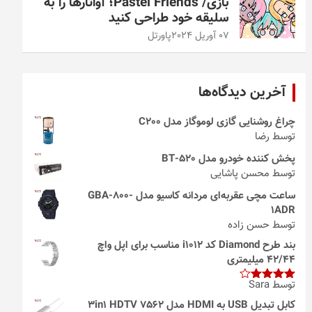
بازی/ Pastel Friends؛ آواتارها را به
سلیقه خود طراحی کنید
07 آوریل 2024
پاورتل
آخرین دیدگاه‌ها
چراغ روشنایی گازی لوموگاز مدل C200
توسط رضا
پخش کننده خودرو مدل 520-BT
توسط محسن پاشایی
ساعت مچی عقربه‌ای مردانه کاسیو مدل GBA-800-
1ADR
توسط حسن زاده
بند طرح Diamond کد i1012 مناسب برای اپل واچ
42/44 میلیمتری
توسط Sara
امتیاز
4
از 5
کابل تبدیل USB به HDMI مدل 3in1 HDTV 7562