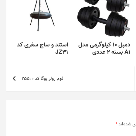
دمبل 10 کیلوگرمی مدل
استند و ساج سفری کد
A1 بسته 2 عددی
JZ31
فوم رولر یوگا کد 25500
ی شده‌اند
*