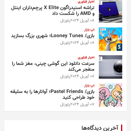
اخبار فناوری
تراشه اسنپدراگون X Elite پرچم‌داران اینتل
و AMD را شکست داد
08 آوریل 2024
پاورتل
اپ بازار
بازی/ Looney Tunes؛ شهری بزرگ بسازید
08 آوریل 2024
پاورتل
اخبار فناوری
سرعت دانلود این گوشی چینی، مغز شما را
منفجر می‌کند
07 آوریل 2024
پاورتل
اپ بازار
بازی/ Pastel Friends؛ آواتارها را به سلیقه
خود طراحی کنید
07 آوریل 2024
پاورتل
آخرین دیدگاه‌ها