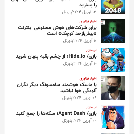
را بسازید
13 آوریل 2024
پاورتل
اخبار فناوری
برای شرکت‌های هوش مصنوعی اینترنت
«بیش‌از‌حد کوچک» است
10 آوریل 2024
پاورتل
اپ بازار
بازی/ Hide.io؛ از چشم بقیه پنهان شوید
10 آوریل 2024
پاورتل
اخبار فناوری
با ماسک هوشمند سامسونگ دیگر نگران
آلودگی هوا نباشید
09 آوریل 2024
پاورتل
اپ بازار
بازی/ Agent Dash؛ سکه‌ها را جمع کنید
09 آوریل 2024
پاورتل