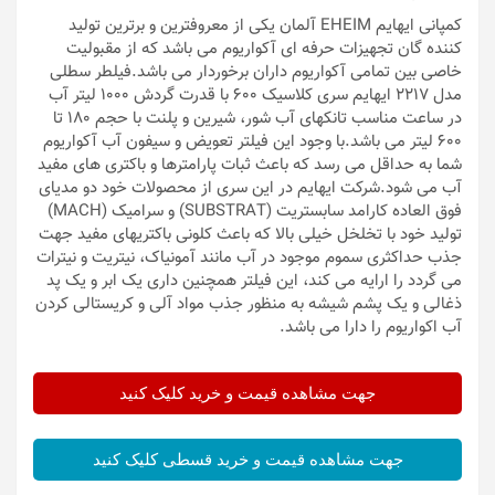
کمپانی ایهایم EHEIM آلمان یکی از معروفترین و برترین تولید
کننده گان تجهیزات حرفه ای آکواریوم می باشد که از مقبولیت
خاصی بین تمامی آکواریوم داران برخوردار می باشد.فیلطر سطلی
مدل 2217 ایهایم سری کلاسیک 600 با قدرت گردش 1000 لیتر آب
در ساعت مناسب تانکهای آب شور، شیرین و پلنت با حجم 180 تا
600 لیتر می باشد.با وجود این فیلتر تعویض و سیفون آب آکواریوم
شما به حداقل می رسد که باعث ثبات پارامترها و باکتری های مفید
آب می شود.شرکت ایهایم در این سری از محصولات خود دو مدیای
فوق العاده کارامد سابستریت (SUBSTRAT) و سرامیک (MACH)
تولید خود با تخلخل خیلی بالا که باعث کلونی باکتریهای مفید جهت
جذب حداکثری سموم موجود در آب مانند آمونیاک، نیتریت و نیترات
می گردد را ارایه می کند، این فیلتر همچنین داری یک ابر و یک پد
ذغالی و یک پشم شیشه به منظور جذب مواد آلی و کریستالی کردن
آب اکواریوم را دارا می باشد.
جهت مشاهده قیمت و خرید کلیک کنید
جهت مشاهده قیمت و خرید قسطی کلیک کنید