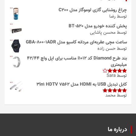
چراغ روشنایی گازی لوموگاز مدل C200
توسط رضا
پخش کننده خودرو مدل 520-BT
توسط محسن پاشایی
ساعت مچی عقربه‌ای مردانه کاسیو مدل GBA-800-1ADR
توسط حسن زاده
بند طرح Diamond کد i1012 مناسب برای اپل واچ 42/44
میلیمتری
توسط Sara
امتیاز
4
از 5
کابل تبدیل USB به HDMI مدل 3in1 HDTV 7562
توسط محمد
امتیاز
5
از
5
درباره ما