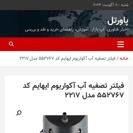
ه
شنبه - 8 آگوست 2026
حتوا
روید
پاورتل
اخبار فناوری، اپ بازار، آموزش، راهنمای خرید و نقد و بررسی
خـانـه
فیلتر تصفیه آب آکواریوم ایهایم کد 552767 مدل 2217
فیلتر تصفیه آب آکواریوم ایهایم کد
552767 مدل 2217