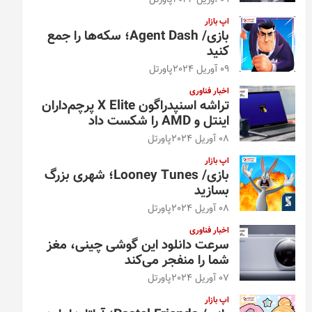
09 آوریل 2024
پاورتل
اپ بازار
بازی/ Agent Dash؛ سکه‌ها را جمع
کنید
09 آوریل 2024
پاورتل
اخبار فناوری
تراشه اسنپدراگون X Elite پرچم‌داران
اینتل و AMD را شکست داد
08 آوریل 2024
پاورتل
اپ بازار
بازی/ Looney Tunes؛ شهری بزرگ
بسازید
08 آوریل 2024
پاورتل
اخبار فناوری
سرعت دانلود این گوشی چینی، مغز
شما را منفجر می‌کند
07 آوریل 2024
پاورتل
اپ بازار