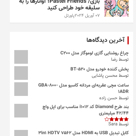
بازی/ Pastel Friends؛ آواتارها را به
سلیقه خود طراحی کنید
07 آوریل 2024
پاورتل
آخرین دیدگاه‌ها
چراغ روشنایی گازی لوموگاز مدل C200
توسط رضا
پخش کننده خودرو مدل 520-BT
توسط محسن پاشایی
ساعت مچی عقربه‌ای مردانه کاسیو مدل GBA-800-
1ADR
توسط حسن زاده
بند طرح Diamond کد i1012 مناسب برای اپل واچ
42/44 میلیمتری
توسط Sara
امتیاز
4
از 5
کابل تبدیل USB به HDMI مدل 3in1 HDTV 7562