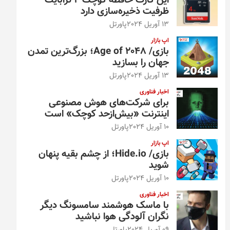
این کارت حافظه کوچک ۴ ترابایت
ظرفیت ذخیره‌سازی دارد
13 آوریل 2024
پاورتل
اپ بازار
بازی/ Age of 2048؛ بزرگ‌ترین تمدن
جهان را بسازید
13 آوریل 2024
پاورتل
اخبار فناوری
برای شرکت‌های هوش مصنوعی
اینترنت «بیش‌از‌حد کوچک» است
10 آوریل 2024
پاورتل
اپ بازار
بازی/ Hide.io؛ از چشم بقیه پنهان
شوید
10 آوریل 2024
پاورتل
اخبار فناوری
با ماسک هوشمند سامسونگ دیگر
نگران آلودگی هوا نباشید