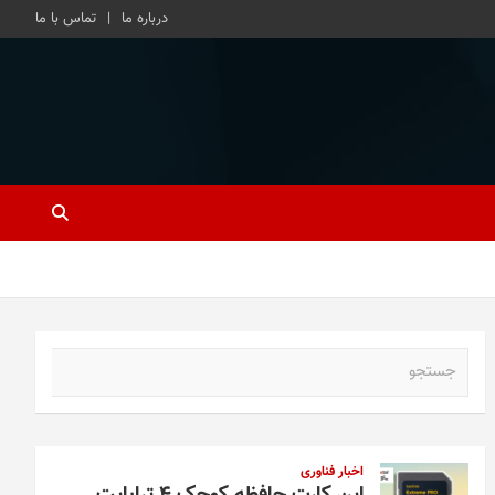
درباره ما
تماس با ما
ج
س
ت
ج
و
اخبار فناوری