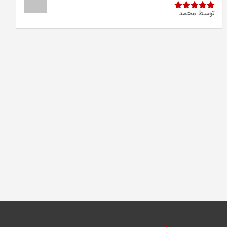
توسط محمد
امتیاز
5
از
5