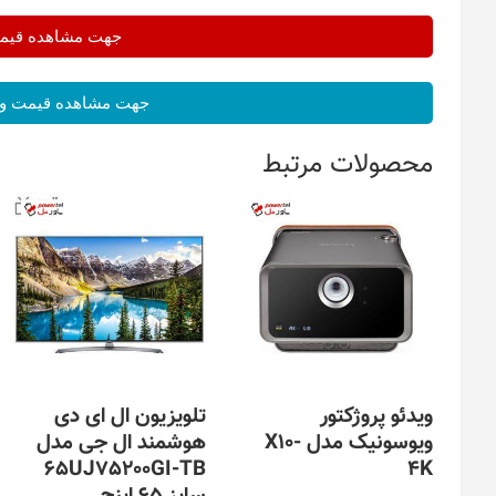
جهت مشاهده قیمت 
جهت مشاهده قیمت و 
محصولات مرتبط
ویدئو پروژکتور
تلویزیون ال ای دی
ویوسونیک مدل X10-
هوشمند ال جی مدل
65UJ75200GI-TB
4K