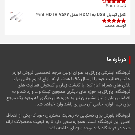
توسط Sara
امتیاز
4
از 5
کابل تبدیل USB به HDMI مدل 3in1 HDTV 7562
توسط محمد
امتیاز
5
از
5
درباره ما
فروشگاه اینترنتی پاورتل به عنوان اولین مرجع تخصصی فروش لوازم
جانبی فعالیت خود را از سال ۹۸ با هدف ارائه انواع لوازم جانبی برای
تلفن های همراه آغاز کرد. با گذشت زمان و گسترش فعالیت های
فروشگاه، پاورتل به حوزه های دیگری همچون تبلت و … وارد شد و به
اقتضای زمان و نیاز مشتریان نیز به حوزه های دیگری که وجود یک مرجع
برای تهیه لوازم جانبی آن ضروری باشد وارد خواهد شد.
فروشگاه پاورتل برای دستیابی به رضایت مشتریان خود که یکی از اهداف
اصلی این فروشگاه است، همواره سعی دارد تا به کیفیت محصولات ارائه
شده در فروشگاه خود توجه ویژه ای داشته باشد.