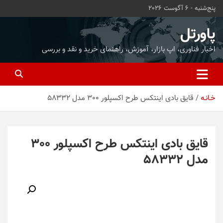
ه
پنج‌شنبه - 6 آگوست 2026
حتوا
روید
پاورتل
اخبار فناوری، اپ بازار، آموزش، راهنمای خرید و نقد و بررسی
خـانـه
قایق بادی اینتکس طرح اکسپلور 300 مدل 58332
قایق بادی اینتکس طرح اکسپلور 300
مدل 58332