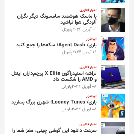
اخبار فناوری
با ماسک هوشمند سامسونگ دیگر نگران
آلودگی هوا نباشید
09 آوریل 2024
پاورتل
اپ بازار
بازی/ Agent Dash؛ سکه‌ها را جمع کنید
09 آوریل 2024
پاورتل
اخبار فناوری
تراشه اسنپدراگون X Elite پرچم‌داران اینتل
و AMD را شکست داد
08 آوریل 2024
پاورتل
اپ بازار
بازی/ Looney Tunes؛ شهری بزرگ بسازید
08 آوریل 2024
پاورتل
اخبار فناوری
سرعت دانلود این گوشی چینی، مغز شما را