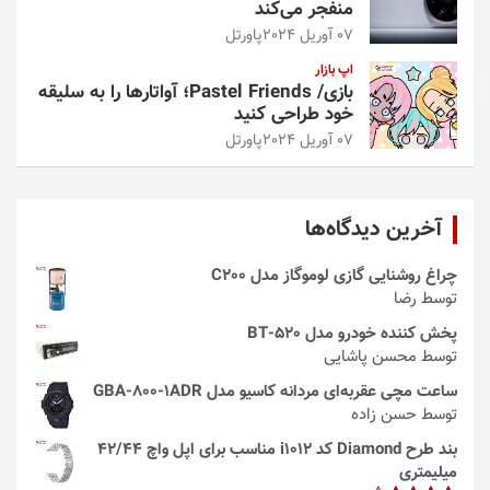
منفجر می‌کند
07 آوریل 2024
پاورتل
اپ بازار
بازی/ Pastel Friends؛ آواتارها را به سلیقه
خود طراحی کنید
07 آوریل 2024
پاورتل
آخرین دیدگاه‌ها
چراغ روشنایی گازی لوموگاز مدل C200
توسط رضا
پخش کننده خودرو مدل 520-BT
توسط محسن پاشایی
ساعت مچی عقربه‌ای مردانه کاسیو مدل GBA-800-1ADR
توسط حسن زاده
بند طرح Diamond کد i1012 مناسب برای اپل واچ 42/44
میلیمتری