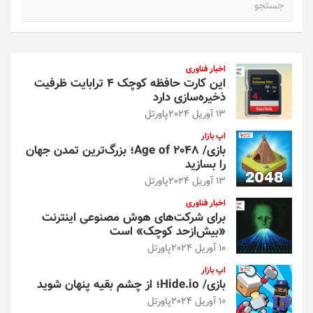
س
ت
ج
و
اخبار فناوری
این کارت حافظه کوچک ۴ ترابایت ظرفیت
ذخیره‌سازی دارد
13 آوریل 2024
پاورتل
اپ بازار
بازی/ Age of 2048؛ بزرگ‌ترین تمدن جهان
را بسازید
13 آوریل 2024
پاورتل
اخبار فناوری
برای شرکت‌های هوش مصنوعی اینترنت
«بیش‌از‌حد کوچک» است
10 آوریل 2024
پاورتل
اپ بازار
بازی/ Hide.io؛ از چشم بقیه پنهان شوید
10 آوریل 2024
پاورتل