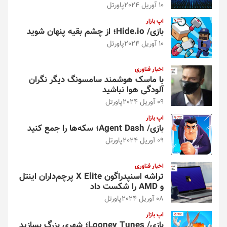
10 آوریل 2024
پاورتل
اپ بازار
بازی/ Hide.io؛ از چشم بقیه پنهان شوید
10 آوریل 2024
پاورتل
اخبار فناوری
با ماسک هوشمند سامسونگ دیگر نگران
آلودگی هوا نباشید
09 آوریل 2024
پاورتل
اپ بازار
بازی/ Agent Dash؛ سکه‌ها را جمع کنید
09 آوریل 2024
پاورتل
اخبار فناوری
تراشه اسنپدراگون X Elite پرچم‌داران اینتل
و AMD را شکست داد
08 آوریل 2024
پاورتل
اپ بازار
بازی/ Looney Tunes؛ شهری بزرگ بسازید