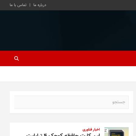
درباره ما
تماس با ما
ج
س
ت
ج
و
اخبار فناوری