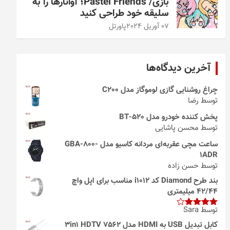
بازی/ Pastel Friends؛ آواتارها را به
سلیقه خود طراحی کنید
07 آوریل 2024
پاورتل
آخرین دیدگاه‌ها
چراغ روشنایی گازی لوموگاز مدل C200
توسط رضا
پخش کننده خودرو مدل 520-BT
توسط محسن پاشایی
ساعت مچی عقربه‌ای مردانه کاسیو مدل GBA-800-
1ADR
توسط حسن زاده
بند طرح Diamond کد i1012 مناسب برای اپل واچ
42/44 میلیمتری
توسط Sara
امتیاز
4
از 5
کابل تبدیل USB به HDMI مدل 3in1 HDTV 7562