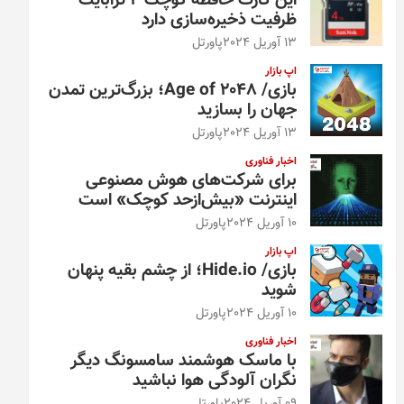
این کارت حافظه کوچک ۴ ترابایت
ظرفیت ذخیره‌سازی دارد
13 آوریل 2024
پاورتل
اپ بازار
بازی/ Age of 2048؛ بزرگ‌ترین تمدن
جهان را بسازید
13 آوریل 2024
پاورتل
اخبار فناوری
برای شرکت‌های هوش مصنوعی
اینترنت «بیش‌از‌حد کوچک» است
10 آوریل 2024
پاورتل
اپ بازار
بازی/ Hide.io؛ از چشم بقیه پنهان
شوید
10 آوریل 2024
پاورتل
اخبار فناوری
با ماسک هوشمند سامسونگ دیگر
نگران آلودگی هوا نباشید