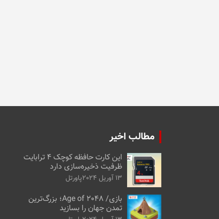
مطالب اخیر
این کارت حافظه کوچک ۴ ترابایت
ظرفیت ذخیره‌سازی دارد
13 آوریل 2024
پاورتل
بازی/ Age of 2048؛ بزرگ‌ترین
تمدن جهان را بسازید