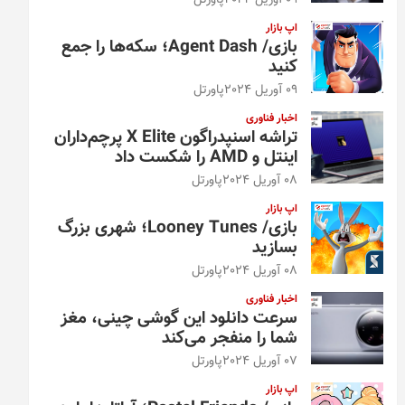
09 آوریل 2024
پاورتل
اپ بازار
بازی/ Agent Dash؛ سکه‌ها را جمع
کنید
09 آوریل 2024
پاورتل
اخبار فناوری
تراشه اسنپدراگون X Elite پرچم‌داران
اینتل و AMD را شکست داد
08 آوریل 2024
پاورتل
اپ بازار
بازی/ Looney Tunes؛ شهری بزرگ
بسازید
08 آوریل 2024
پاورتل
اخبار فناوری
سرعت دانلود این گوشی چینی، مغز
شما را منفجر می‌کند
07 آوریل 2024
پاورتل
اپ بازار