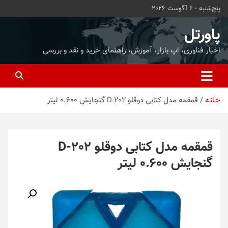
ه
پنج‌شنبه - 6 آگوست 2026
حتوا
روید
پاورتل
اخبار فناوری، اپ بازار، آموزش، راهنمای خرید و نقد و بررسی
خـانـه
قمقمه مدل کتابی دوقلو D-202 گنجایش 0.600 لیتر
قمقمه مدل کتابی دوقلو D-202
گنجایش 0.600 لیتر