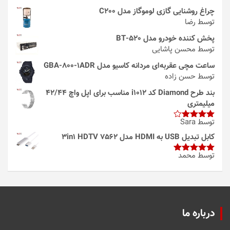
چراغ روشنایی گازی لوموگاز مدل C200
توسط رضا
پخش کننده خودرو مدل 520-BT
توسط محسن پاشایی
ساعت مچی عقربه‌ای مردانه کاسیو مدل GBA-800-1ADR
توسط حسن زاده
بند طرح Diamond کد i1012 مناسب برای اپل واچ 42/44
میلیمتری
توسط Sara
امتیاز
4
از 5
کابل تبدیل USB به HDMI مدل 3in1 HDTV 7562
توسط محمد
امتیاز
5
از
5
درباره ما