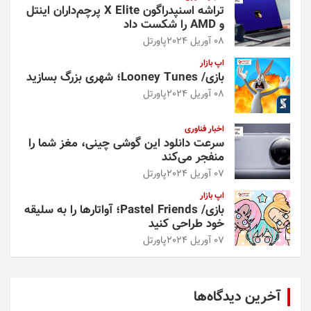
تراشه اسنپدراگون X Elite پرچم‌داران اینتل
و AMD را شکست داد
08 آوریل 2024
پاورتل
اپ بازار
بازی/ Looney Tunes؛ شهری بزرگ بسازید
08 آوریل 2024
پاورتل
اخبار فناوری
سرعت دانلود این گوشی چینی، مغز شما را
منفجر می‌کند
07 آوریل 2024
پاورتل
اپ بازار
بازی/ Pastel Friends؛ آواتارها را به سلیقه
خود طراحی کنید
07 آوریل 2024
پاورتل
آخرین دیدگاه‌ها