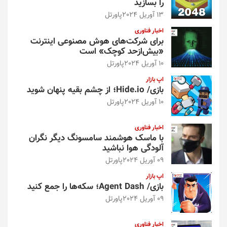
را بسازید
13 آوریل 2024
پاورتل
اخبار فناوری
برای شرکت‌های هوش مصنوعی اینترنت
«بیش‌از‌حد کوچک» است
10 آوریل 2024
پاورتل
اپ بازار
بازی/ Hide.io؛ از چشم بقیه پنهان شوید
10 آوریل 2024
پاورتل
اخبار فناوری
با ماسک هوشمند سامسونگ دیگر نگران
آلودگی هوا نباشید
09 آوریل 2024
پاورتل
اپ بازار
بازی/ Agent Dash؛ سکه‌ها را جمع کنید
09 آوریل 2024
پاورتل
اخبار فناوری