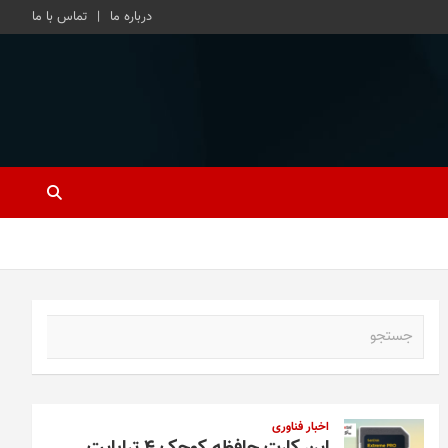
درباره ما
تماس با ما
ج
س
ت
ج
و
اخبار فناوری