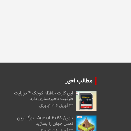
مطالب اخیر
این کارت حافظه کوچک ۴ ترابایت
ظرفیت ذخیره‌سازی دارد
13 آوریل 2024
پاورتل
بازی/ Age of 2048؛ بزرگ‌ترین
تمدن جهان را بسازید
13 آوریل 2024
پاورتل