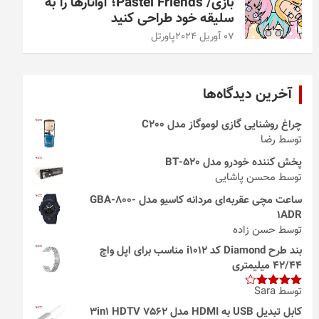
بازی/ Pastel Friends؛ آواتارها را به
سلیقه خود طراحی کنید
07 آوریل 2024
پاورتل
آخرین دیدگاه‌ها
چراغ روشنایی گازی لوموگاز مدل C200
توسط رضا
پخش کننده خودرو مدل 520-BT
توسط محسن پاشایی
ساعت مچی عقربه‌ای مردانه کاسیو مدل GBA-800-
1ADR
توسط حسن زاده
بند طرح Diamond کد i1012 مناسب برای اپل واچ
42/44 میلیمتری
توسط Sara
امتیاز
4
از 5
کابل تبدیل USB به HDMI مدل 3in1 HDTV 7562