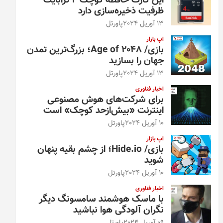
این کارت حافظه کوچک ۴ ترابایت
ظرفیت ذخیره‌سازی دارد
13 آوریل 2024
پاورتل
اپ بازار
بازی/ Age of 2048؛ بزرگ‌ترین تمدن
جهان را بسازید
13 آوریل 2024
پاورتل
اخبار فناوری
برای شرکت‌های هوش مصنوعی
اینترنت «بیش‌از‌حد کوچک» است
10 آوریل 2024
پاورتل
اپ بازار
بازی/ Hide.io؛ از چشم بقیه پنهان
شوید
10 آوریل 2024
پاورتل
اخبار فناوری
با ماسک هوشمند سامسونگ دیگر
نگران آلودگی هوا نباشید