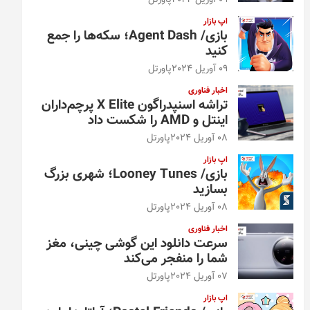
09 آوریل 2024
پاورتل
اپ بازار
بازی/ Agent Dash؛ سکه‌ها را جمع
کنید
09 آوریل 2024
پاورتل
اخبار فناوری
تراشه اسنپدراگون X Elite پرچم‌داران
اینتل و AMD را شکست داد
08 آوریل 2024
پاورتل
اپ بازار
بازی/ Looney Tunes؛ شهری بزرگ
بسازید
08 آوریل 2024
پاورتل
اخبار فناوری
سرعت دانلود این گوشی چینی، مغز
شما را منفجر می‌کند
07 آوریل 2024
پاورتل
اپ بازار