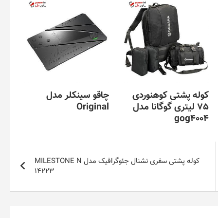
کوله پشتی کوهنوردی
چاقو سینکلر مدل
75 لیتری گوگانا مدل
Original
gog4004
کوله پشتی سفری نشنال جئوگرافیک مدل MILESTONE N
14223