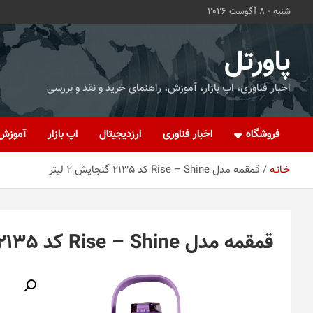
ه
شنبه - 8 آگوست 2026
حتوا
روید
پاورتل
اخبار فناوری، اپ بازار، آموزش، راهنمای خرید و نقد و بررسی
فروشگاه
اخبار فناوری
ارزدیجیتال
اپ بازار
آموزش
خـانـه
قمقمه مدل Rise – Shine کد 2135 گنجایش 2 لیتر
قمقمه مدل Rise – Shine کد 2135 گنجایش 2 لیتر