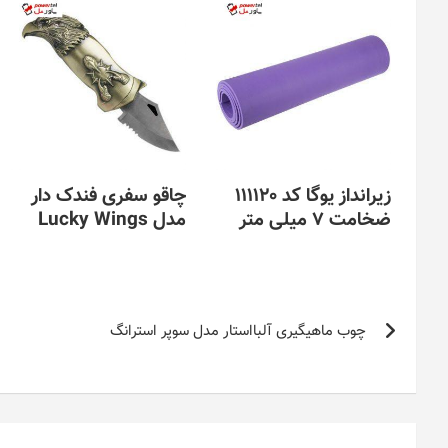
زیرانداز یوگا کد 111120
چاقو سفری فندک دار
ضخامت 7 میلی متر
مدل Lucky Wings
راهبری
چوب ماهیگیری آلبااستار مدل سوپر استرانگ
نوشته