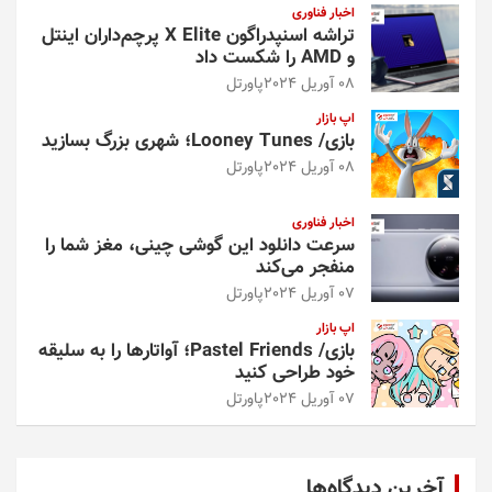
اخبار فناوری
تراشه اسنپدراگون X Elite پرچم‌داران اینتل
و AMD را شکست داد
08 آوریل 2024
پاورتل
اپ بازار
بازی/ Looney Tunes؛ شهری بزرگ بسازید
08 آوریل 2024
پاورتل
اخبار فناوری
سرعت دانلود این گوشی چینی، مغز شما را
منفجر می‌کند
07 آوریل 2024
پاورتل
اپ بازار
بازی/ Pastel Friends؛ آواتارها را به سلیقه
خود طراحی کنید
07 آوریل 2024
پاورتل
آخرین دیدگاه‌ها