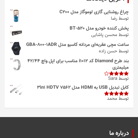
چراغ روشنایی گازی لوموگاز مدل C200
توسط رضا
پخش کننده خودرو مدل 520-BT
توسط محسن پاشایی
ساعت مچی عقربه‌ای مردانه کاسیو مدل GBA-800-1ADR
توسط حسن زاده
بند طرح Diamond کد i1012 مناسب برای اپل واچ 42/44
میلیمتری
توسط Sara
امتیاز
4
از 5
کابل تبدیل USB به HDMI مدل 3in1 HDTV 7562
توسط محمد
امتیاز
5
از
5
درباره ما