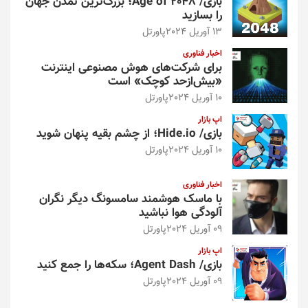
بازی/ Age of 2048؛ بزرگ‌ترین تمدن جهان
را بسازید
13 آوریل 2024
پاورتل
اخبار فناوری
برای شرکت‌های هوش مصنوعی اینترنت
«بیش‌از‌حد کوچک» است
10 آوریل 2024
پاورتل
اپ بازار
بازی/ Hide.io؛ از چشم بقیه پنهان شوید
10 آوریل 2024
پاورتل
اخبار فناوری
با ماسک هوشمند سامسونگ دیگر نگران
آلودگی هوا نباشید
09 آوریل 2024
پاورتل
اپ بازار
بازی/ Agent Dash؛ سکه‌ها را جمع کنید
09 آوریل 2024
پاورتل