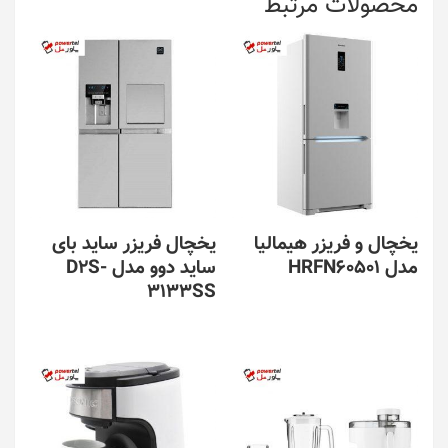
محصولات مرتبط
یخچال و فریزر هیمالیا
یخچال فریزر ساید بای
مدل HRFN60501
ساید دوو مدل D2S-
3133SS