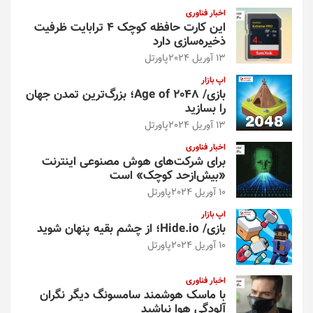
و
اخبار فناوری
این کارت حافظه کوچک ۴ ترابایت ظرفیت
ذخیره‌سازی دارد
13 آوریل 2024
پاورتل
اپ بازار
بازی/ Age of 2048؛ بزرگ‌ترین تمدن جهان
را بسازید
13 آوریل 2024
پاورتل
اخبار فناوری
برای شرکت‌های هوش مصنوعی اینترنت
«بیش‌از‌حد کوچک» است
10 آوریل 2024
پاورتل
اپ بازار
بازی/ Hide.io؛ از چشم بقیه پنهان شوید
10 آوریل 2024
پاورتل
اخبار فناوری
با ماسک هوشمند سامسونگ دیگر نگران
آلودگی هوا نباشید