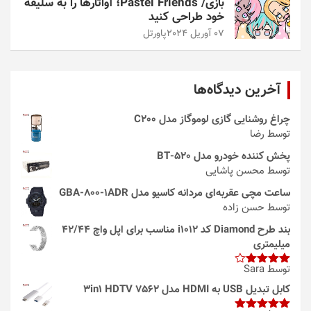
بازی/ Pastel Friends؛ آواتارها را به سلیقه
خود طراحی کنید
07 آوریل 2024
پاورتل
آخرین دیدگاه‌ها
چراغ روشنایی گازی لوموگاز مدل C200
توسط رضا
پخش کننده خودرو مدل 520-BT
توسط محسن پاشایی
ساعت مچی عقربه‌ای مردانه کاسیو مدل GBA-800-1ADR
توسط حسن زاده
بند طرح Diamond کد i1012 مناسب برای اپل واچ 42/44
میلیمتری
توسط Sara
امتیاز
4
از 5
کابل تبدیل USB به HDMI مدل 3in1 HDTV 7562