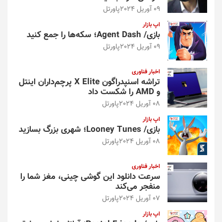
09 آوریل 2024
پاورتل
اپ بازار
بازی/ Agent Dash؛ سکه‌ها را جمع کنید
09 آوریل 2024
پاورتل
اخبار فناوری
تراشه اسنپدراگون X Elite پرچم‌داران اینتل
و AMD را شکست داد
08 آوریل 2024
پاورتل
اپ بازار
بازی/ Looney Tunes؛ شهری بزرگ بسازید
08 آوریل 2024
پاورتل
اخبار فناوری
سرعت دانلود این گوشی چینی، مغز شما را
منفجر می‌کند
07 آوریل 2024
پاورتل
اپ بازار