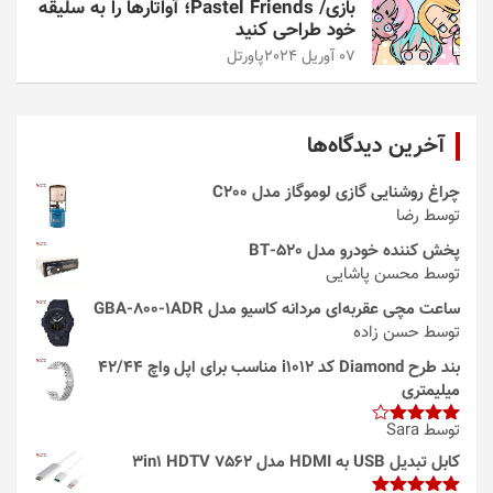
بازی/ Pastel Friends؛ آواتارها را به سلیقه
خود طراحی کنید
07 آوریل 2024
پاورتل
آخرین دیدگاه‌ها
چراغ روشنایی گازی لوموگاز مدل C200
توسط رضا
پخش کننده خودرو مدل 520-BT
توسط محسن پاشایی
ساعت مچی عقربه‌ای مردانه کاسیو مدل GBA-800-1ADR
توسط حسن زاده
بند طرح Diamond کد i1012 مناسب برای اپل واچ 42/44
میلیمتری
توسط Sara
امتیاز
4
از 5
کابل تبدیل USB به HDMI مدل 3in1 HDTV 7562