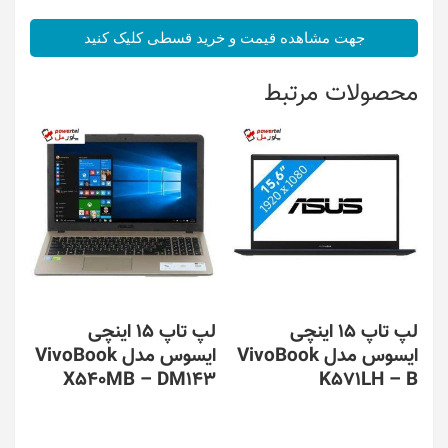
جهت مشاهده قیمت و خرید قسطی کلیک کنید
محصولات مرتبط
لپ تاپ 15 اینچی
لپ تاپ 15 اینچی
ایسوس مدل VivoBook
ایسوس مدل VivoBook
X540MB – DM143
K571LH – B