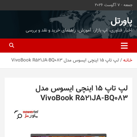
ه
جمعه - 7 آگوست 2026
حتوا
روید
پاورتل
اخبار فناوری، اپ بازار، آموزش، راهنمای خرید و نقد و بررسی
خـانـه
لپ تاپ 15 اینچی ایسوس مدل VivoBook R521JA-BQ083
لپ تاپ 15 اینچی ایسوس مدل
VivoBook R521JA-BQ083