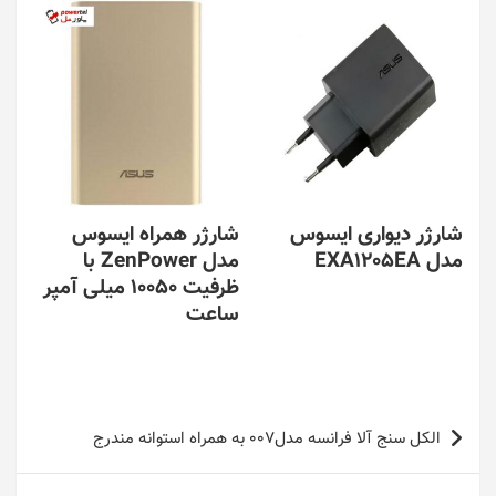
شارژر دیواری ایسوس
شارژر همراه ایسوس
مدل EXA1205EA
مدل ZenPower با
ظرفیت 10050 میلی آمپر
ساعت
راهبری
الکل سنج آلا فرانسه مدل007 به همراه استوانه مندرج
نوشته