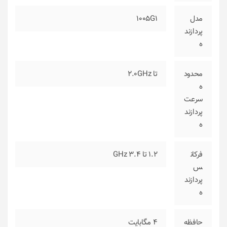
مدل
1005G1
پردازند
ه
محدود
تا 2.0GHz
ه
سرعت
پردازند
ه
فرکان
1.2 تا 3.4 GHz
س
پردازند
ه
حافظه
4 مگابایت