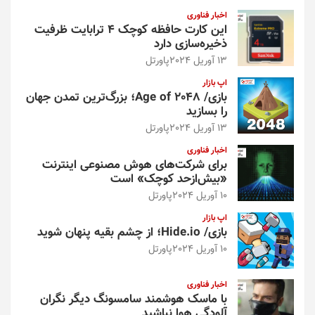
و
اخبار فناوری
این کارت حافظه کوچک ۴ ترابایت ظرفیت
ذخیره‌سازی دارد
13 آوریل 2024
پاورتل
اپ بازار
بازی/ Age of 2048؛ بزرگ‌ترین تمدن جهان
را بسازید
13 آوریل 2024
پاورتل
اخبار فناوری
برای شرکت‌های هوش مصنوعی اینترنت
«بیش‌از‌حد کوچک» است
10 آوریل 2024
پاورتل
اپ بازار
بازی/ Hide.io؛ از چشم بقیه پنهان شوید
10 آوریل 2024
پاورتل
اخبار فناوری
با ماسک هوشمند سامسونگ دیگر نگران
آلودگی هوا نباشید