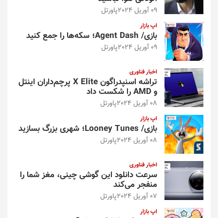
09 آوریل 2024
پاورتل
اپ بازار
بازی/ Agent Dash؛ سکه‌ها را جمع کنید
09 آوریل 2024
پاورتل
اخبار فناوری
تراشه اسنپدراگون X Elite پرچم‌داران اینتل
و AMD را شکست داد
08 آوریل 2024
پاورتل
اپ بازار
بازی/ Looney Tunes؛ شهری بزرگ بسازید
08 آوریل 2024
پاورتل
اخبار فناوری
سرعت دانلود این گوشی چینی، مغز شما را
منفجر می‌کند
07 آوریل 2024
پاورتل
اپ بازار