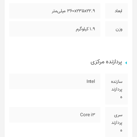
ابعاد
360x235x22.9 میلی‌متر
وزن
1.9 کیلوگرم
پردازنده مرکزی
سازنده
Intel
پردازند
ه
سری
Core i3
پردازند
ه