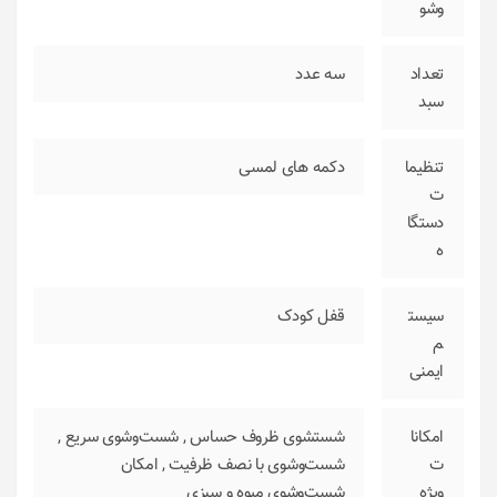
وشو
تعداد
سه عدد
سبد
تنظیما
دکمه های لمسی
ت
دستگا
ه
سیست
قفل کودک
م
ایمنی
امکانا
شستشوی ظروف حساس
,
شست‌وشوی سریع
,
ت
شست‌وشوی با نصف ظرفیت
,
امکان
ویژه
شست‌وشوی میوه و سبزی