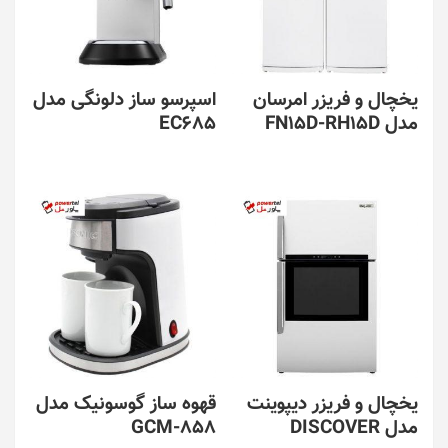
یخچال و فریزر امرسان
اسپرسو ساز دلونگی مدل
مدل FN15D-RH15D
EC685
یخچال و فریزر دیپوینت
قهوه ساز گوسونیک مدل
مدل DISCOVER
GCM-858