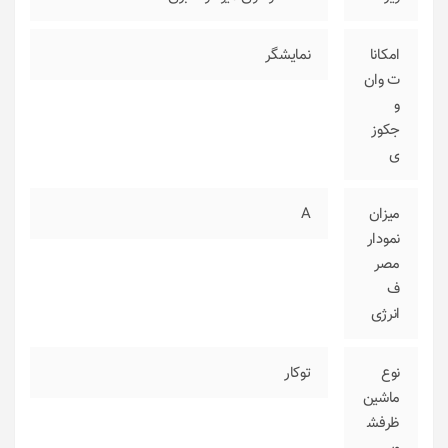
امکانا
نمایشگر
ت وان
و
جکوز
ی
میزان
A
نمودار
مصر
ف
انرژی
نوع
توکار
ماشین
ظرفش