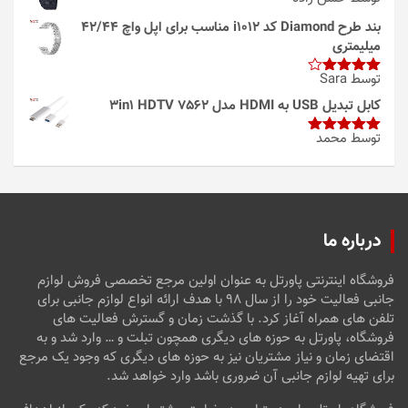
بند طرح Diamond کد i1012 مناسب برای اپل واچ 42/44
میلیمتری
توسط Sara
امتیاز
4
از 5
کابل تبدیل USB به HDMI مدل 3in1 HDTV 7562
توسط محمد
امتیاز
5
از
5
درباره ما
فروشگاه اینترنتی پاورتل به عنوان اولین مرجع تخصصی فروش لوازم
جانبی فعالیت خود را از سال ۹۸ با هدف ارائه انواع لوازم جانبی برای
تلفن های همراه آغاز کرد. با گذشت زمان و گسترش فعالیت های
فروشگاه، پاورتل به حوزه های دیگری همچون تبلت و … وارد شد و به
اقتضای زمان و نیاز مشتریان نیز به حوزه های دیگری که وجود یک مرجع
برای تهیه لوازم جانبی آن ضروری باشد وارد خواهد شد.