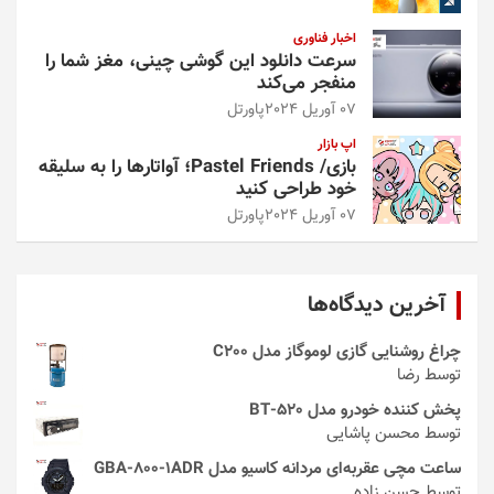
اخبار فناوری
سرعت دانلود این گوشی چینی، مغز شما را
منفجر می‌کند
07 آوریل 2024
پاورتل
اپ بازار
بازی/ Pastel Friends؛ آواتارها را به سلیقه
خود طراحی کنید
07 آوریل 2024
پاورتل
آخرین دیدگاه‌ها
چراغ روشنایی گازی لوموگاز مدل C200
توسط رضا
پخش کننده خودرو مدل 520-BT
توسط محسن پاشایی
ساعت مچی عقربه‌ای مردانه کاسیو مدل GBA-800-1ADR
توسط حسن زاده