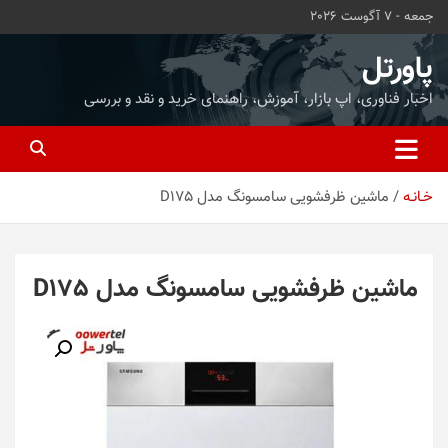
ه
جمعه - 7 آگوست 2026
حتوا
روید
پاورتل
اخبار فناوری، اپ بازار، آموزش، راهنمای خرید و نقد و بررسی
خـانـه
ماشین ظرفشویی سامسونگ مدل D175
ماشین ظرفشویی سامسونگ مدل D175