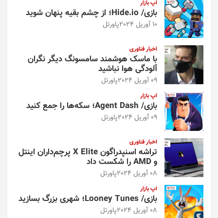
اپ بازار
بازی/ Hide.io؛ از چشم بقیه پنهان شوید
10 آوریل 2024
پاورتل
اخبار فناوری
با ماسک هوشمند سامسونگ دیگر نگران
آلودگی هوا نباشید
09 آوریل 2024
پاورتل
اپ بازار
بازی/ Agent Dash؛ سکه‌ها را جمع کنید
09 آوریل 2024
پاورتل
اخبار فناوری
تراشه اسنپدراگون X Elite پرچم‌داران اینتل
و AMD را شکست داد
08 آوریل 2024
پاورتل
اپ بازار
بازی/ Looney Tunes؛ شهری بزرگ بسازید
08 آوریل 2024
پاورتل