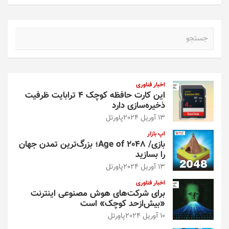
ج
س
ت
ج
و
اخبار فناوری
این کارت حافظه کوچک ۴ ترابایت ظرفیت
ذخیره‌سازی دارد
13 آوریل 2024
پاورتل
اپ بازار
بازی/ Age of 2048؛ بزرگ‌ترین تمدن جهان
را بسازید
13 آوریل 2024
پاورتل
اخبار فناوری
برای شرکت‌های هوش مصنوعی اینترنت
«بیش‌از‌حد کوچک» است
10 آوریل 2024
پاورتل