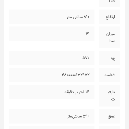
ویی
ارتفاع
810 سانتی متر
میزان
41
صدا
پهنا
570
شناسه
2800000132972
ظرفی
14 لیتر بر دقیقه
ت
عمق
590 سانتی‌متر