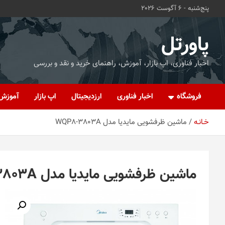
ه
پنج‌شنبه - 6 آگوست 2026
حتوا
روید
پاورتل
اخبار فناوری، اپ بازار، آموزش، راهنمای خرید و نقد و بررسی
فروشگاه
اخبار فناوری
ارزدیجیتال
اپ بازار
آموزش
خـانـه
ماشین ظرفشویی مایدیا مدل WQP8-3803A
ماشین ظرفشویی مایدیا مدل WQP8-3803A