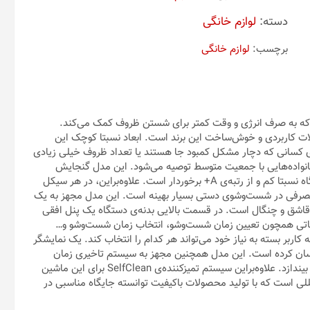
دسته:
لوازم خانگی
برچسب:
لوازم خانگی
ه به صرف انرژی و وقت کمتر برای شستن ظروف کمک می‌کند.
 مدل «WQP8-3803A» یکی از محصولات کاربردی و خوش‌ساخت این برند است. ابعاد نسبتا کوچک این
ی کسانی که دچار مشکل کمبود جا هستند یا تعداد ظروف خیلی زیادی
 خانواده‌هایی با جمعیت متوسط توصیه می‌شود. این مدل گنجایش
شستن ظروف 8 نفر را در هر بار روشن‌شدن دارد. مصرف انرژی دستگاه نسبتا کم و از رتبه‌ی A+ برخوردار است. علاوه‌براین، در هر سیکل
قدار آب مصرفی در شست‌وشوی دستی بسیار بهینه است. این مدل مجهز به یک
ق و چنگال است. در قسمت بالایی بدنه‌ی دستگاه یک پنل افقی
ماتی همچون تعیین زمان شست‌وشو، انتخاب زمان شست‌وشو و…
وجود دارد که کاربر بسته به نیاز خود می‌تواند هر کدام را انتخاب کند. یک نمایشگر
ستگاه را آسان کرده است. این مدل همچنین مجهز به سیستم تاخیری زمان
شروع کار است که تا 24 ساعت می‌تواند زمان شست‌وشو را به تاخیر بیندازد. علاوه‌براین سیستم تمیزکننده‌ی SelfClean برای این ماشین
لی است که با تولید محصولات باکیفیت توانسته جایگاه مناسبی در