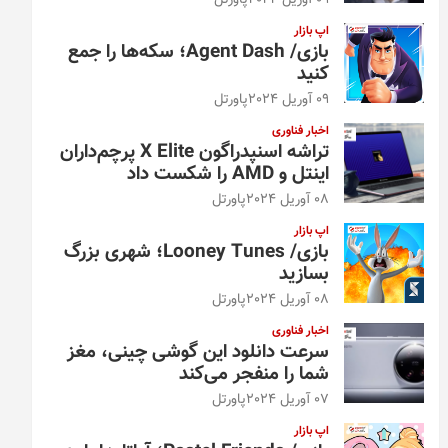
09 آوریل 2024
پاورتل
اپ بازار
بازی/ Agent Dash؛ سکه‌ها را جمع
کنید
09 آوریل 2024
پاورتل
اخبار فناوری
تراشه اسنپدراگون X Elite پرچم‌داران
اینتل و AMD را شکست داد
08 آوریل 2024
پاورتل
اپ بازار
بازی/ Looney Tunes؛ شهری بزرگ
بسازید
08 آوریل 2024
پاورتل
اخبار فناوری
سرعت دانلود این گوشی چینی، مغز
شما را منفجر می‌کند
07 آوریل 2024
پاورتل
اپ بازار