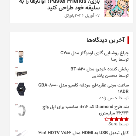
بازی/ Pastel Friends؛ آواتارها را به
سلیقه خود طراحی کنید
07 آوریل 2024
پاورتل
آخرین دیدگاه‌ها
چراغ روشنایی گازی لوموگاز مدل C200
توسط رضا
پخش کننده خودرو مدل 520-BT
توسط محسن پاشایی
ساعت مچی عقربه‌ای مردانه کاسیو مدل GBA-800-
1ADR
توسط حسن زاده
بند طرح Diamond کد i1012 مناسب برای اپل واچ
42/44 میلیمتری
توسط Sara
امتیاز
4
از 5
کابل تبدیل USB به HDMI مدل 3in1 HDTV 7562