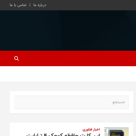
درباره ما
تماس با ما
ج
س
ت
ج
و
اخبار فناوری