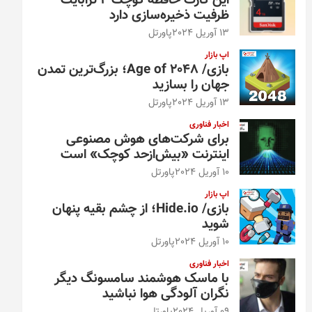
این کارت حافظه کوچک ۴ ترابایت
ظرفیت ذخیره‌سازی دارد
13 آوریل 2024
پاورتل
اپ بازار
بازی/ Age of 2048؛ بزرگ‌ترین تمدن
جهان را بسازید
13 آوریل 2024
پاورتل
اخبار فناوری
برای شرکت‌های هوش مصنوعی
اینترنت «بیش‌از‌حد کوچک» است
10 آوریل 2024
پاورتل
اپ بازار
بازی/ Hide.io؛ از چشم بقیه پنهان
شوید
10 آوریل 2024
پاورتل
اخبار فناوری
با ماسک هوشمند سامسونگ دیگر
نگران آلودگی هوا نباشید