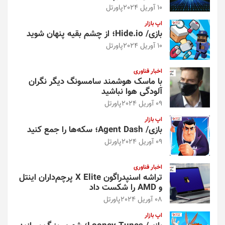
10 آوریل 2024
پاورتل
اپ بازار
بازی/ Hide.io؛ از چشم بقیه پنهان شوید
10 آوریل 2024
پاورتل
اخبار فناوری
با ماسک هوشمند سامسونگ دیگر نگران
آلودگی هوا نباشید
09 آوریل 2024
پاورتل
اپ بازار
بازی/ Agent Dash؛ سکه‌ها را جمع کنید
09 آوریل 2024
پاورتل
اخبار فناوری
تراشه اسنپدراگون X Elite پرچم‌داران اینتل
و AMD را شکست داد
08 آوریل 2024
پاورتل
اپ بازار