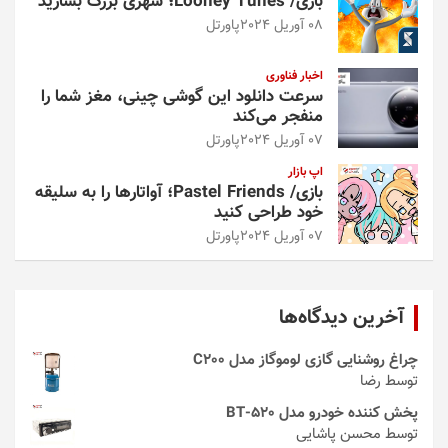
بازی/ Looney Tunes؛ شهری بزرگ بسازید
08 آوریل 2024
پاورتل
اخبار فناوری
سرعت دانلود این گوشی چینی، مغز شما را
منفجر می‌کند
07 آوریل 2024
پاورتل
اپ بازار
بازی/ Pastel Friends؛ آواتارها را به سلیقه
خود طراحی کنید
07 آوریل 2024
پاورتل
آخرین دیدگاه‌ها
چراغ روشنایی گازی لوموگاز مدل C200
توسط رضا
پخش کننده خودرو مدل 520-BT
توسط محسن پاشایی