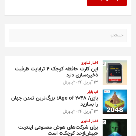
ج
س
ت
ج
و
اخبار فناوری
این کارت حافظه کوچک ۴ ترابایت ظرفیت
ذخیره‌سازی دارد
13 آوریل 2024
پاورتل
اپ بازار
بازی/ Age of 2048؛ بزرگ‌ترین تمدن جهان
را بسازید
13 آوریل 2024
پاورتل
اخبار فناوری
برای شرکت‌های هوش مصنوعی اینترنت
«بیش‌از‌حد کوچک» است