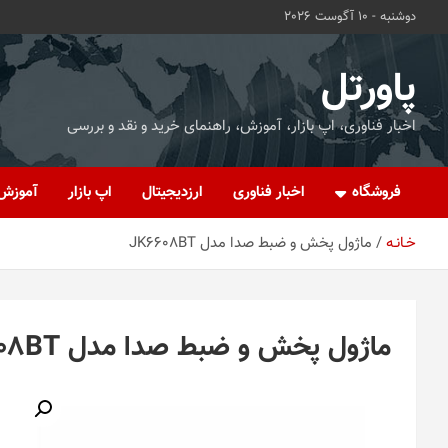
ه
دوشنبه - 10 آگوست 2026
حتوا
روید
پاورتل
اخبار فناوری، اپ بازار، آموزش، راهنمای خرید و نقد و بررسی
فروشگاه
اخبار فناوری
ارزدیجیتال
اپ بازار
آموزش
خـانـه
ماژول پخش و ضبط صدا مدل JK6608BT
ماژول پخش و ضبط صدا مدل JK6608BT