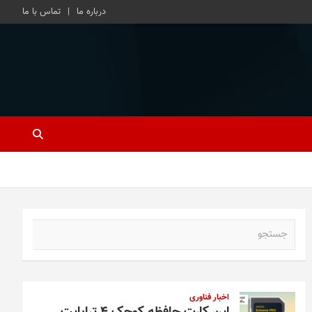
درباره ما
تماس با ما
ج
س
ت
ج
و
اخبار فناوری