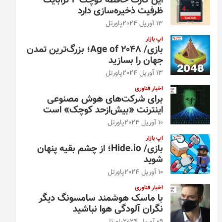
این کارت حافظه کوچک ۴ ترابایت
ظرفیت ذخیره‌سازی دارد
13 آوریل 2024
پاورتل
اپ بازار
بازی/ Age of 2048؛ بزرگ‌ترین تمدن
جهان را بسازید
13 آوریل 2024
پاورتل
اخبار فناوری
برای شرکت‌های هوش مصنوعی
اینترنت «بیش‌از‌حد کوچک» است
10 آوریل 2024
پاورتل
اپ بازار
بازی/ Hide.io؛ از چشم بقیه پنهان
شوید
10 آوریل 2024
پاورتل
اخبار فناوری
با ماسک هوشمند سامسونگ دیگر
نگران آلودگی هوا نباشید