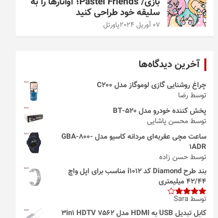
بازی/ Pastel Friends؛ آواتارها را به
سلیقه خود طراحی کنید
07 آوریل 2024
پاورتل
آخرین دیدگاه‌ها
چراغ روشنایی گازی لوموگاز مدل C200
توسط رضا
پخش کننده خودرو مدل 520-BT
توسط محسن پاشایی
ساعت مچی عقربه‌ای مردانه کاسیو مدل GBA-800-
1ADR
توسط حسن زاده
بند طرح Diamond کد i1012 مناسب برای اپل واچ
42/44 میلیمتری
توسط Sara
امتیاز
4
از 5
کابل تبدیل USB به HDMI مدل 3in1 HDTV 7562