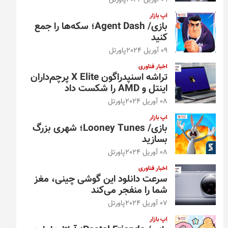
09 آوریل 2024
پاورتل
اپ بازار
بازی/ Agent Dash؛ سکه‌ها را جمع
کنید
09 آوریل 2024
پاورتل
اخبار فناوری
تراشه اسنپدراگون X Elite پرچم‌داران
اینتل و AMD را شکست داد
08 آوریل 2024
پاورتل
اپ بازار
بازی/ Looney Tunes؛ شهری بزرگ
بسازید
08 آوریل 2024
پاورتل
اخبار فناوری
سرعت دانلود این گوشی چینی، مغز
شما را منفجر می‌کند
07 آوریل 2024
پاورتل
اپ بازار