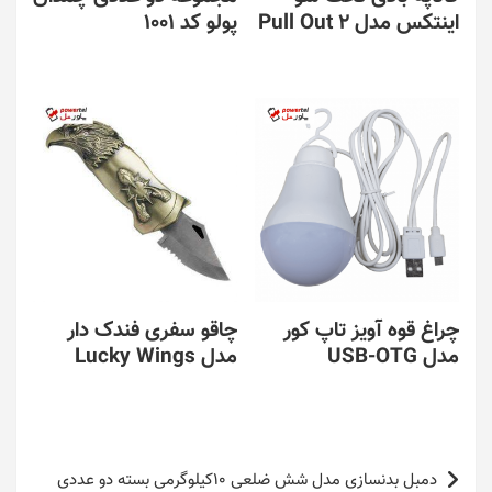
اینتکس مدل Pull Out 2
پولو کد 1001
چراغ قوه آویز تاپ کور
چاقو سفری فندک دار
مدل USB-OTG
مدل Lucky Wings
راهبری
دمبل بدنسازی مدل شش ضلعی 10کیلوگرمی بسته دو عددی