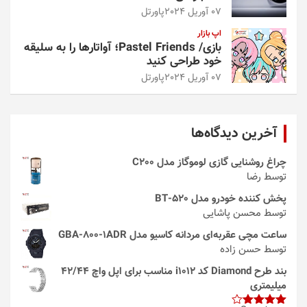
07 آوریل 2024
پاورتل
اپ بازار
بازی/ Pastel Friends؛ آواتارها را به سلیقه
خود طراحی کنید
07 آوریل 2024
پاورتل
آخرین دیدگاه‌ها
چراغ روشنایی گازی لوموگاز مدل C200
توسط رضا
پخش کننده خودرو مدل 520-BT
توسط محسن پاشایی
ساعت مچی عقربه‌ای مردانه کاسیو مدل GBA-800-1ADR
توسط حسن زاده
بند طرح Diamond کد i1012 مناسب برای اپل واچ 42/44
میلیمتری