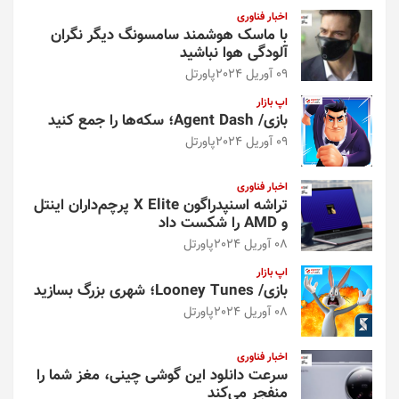
اخبار فناوری
با ماسک هوشمند سامسونگ دیگر نگران
آلودگی هوا نباشید
09 آوریل 2024
پاورتل
اپ بازار
بازی/ Agent Dash؛ سکه‌ها را جمع کنید
09 آوریل 2024
پاورتل
اخبار فناوری
تراشه اسنپدراگون X Elite پرچم‌داران اینتل
و AMD را شکست داد
08 آوریل 2024
پاورتل
اپ بازار
بازی/ Looney Tunes؛ شهری بزرگ بسازید
08 آوریل 2024
پاورتل
اخبار فناوری
سرعت دانلود این گوشی چینی، مغز شما را
منفجر می‌کند