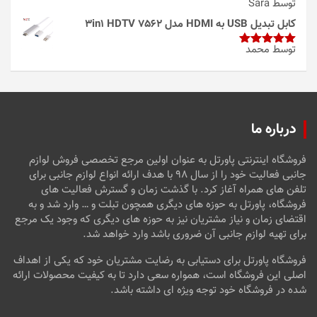
توسط Sara
امتیاز
4
از 5
کابل تبدیل USB به HDMI مدل 3in1 HDTV 7562
توسط محمد
امتیاز
5
از
5
درباره ما
فروشگاه اینترنتی پاورتل به عنوان اولین مرجع تخصصی فروش لوازم
جانبی فعالیت خود را از سال ۹۸ با هدف ارائه انواع لوازم جانبی برای
تلفن های همراه آغاز کرد. با گذشت زمان و گسترش فعالیت های
فروشگاه، پاورتل به حوزه های دیگری همچون تبلت و … وارد شد و به
اقتضای زمان و نیاز مشتریان نیز به حوزه های دیگری که وجود یک مرجع
برای تهیه لوازم جانبی آن ضروری باشد وارد خواهد شد.
فروشگاه پاورتل برای دستیابی به رضایت مشتریان خود که یکی از اهداف
اصلی این فروشگاه است، همواره سعی دارد تا به کیفیت محصولات ارائه
شده در فروشگاه خود توجه ویژه ای داشته باشد.