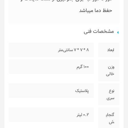
حفظ دما میباشد
مشخصات فنی
ابعاد
8 * 7 * 7 سانتی‌متر
وزن
100 گرم
خالی
نوع
پلاستیک
سری
گنجای
0.2 لیتر
ش