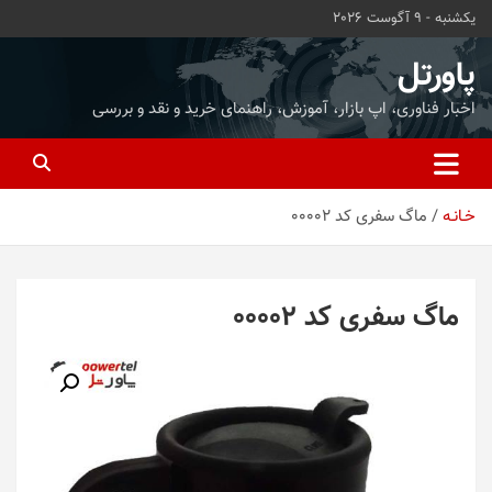
ه
یکشنبه - 9 آگوست 2026
حتوا
روید
پاورتل
اخبار فناوری، اپ بازار، آموزش، راهنمای خرید و نقد و بررسی
خـانـه
ماگ سفری کد 00002
ماگ سفری کد 00002