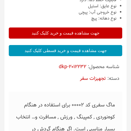
قابلیت حفظ دما:
دارد
نوع عایق:
استیل
نوع خروجی آب:
پیچی
نوع دهانه:
پیچ
جهت مشاهده قیمت و خرید کلیک کنید
جهت مشاهده قیمت و خرید قسطی کلیک کنید
شناسه محصول:
dkp-2012232
دسته:
تجهیزات سفر
ماگ سفری کد 00002 برای استفاده در هنگام
کوه‌نوردی , کمپینگ , ورزش , مسافرت و… انتخاب
بسیار مناسبی است. اگر هنگام گردش در