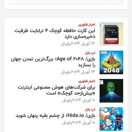
س
ت
ج
و
اخبار فناوری
این کارت حافظه کوچک ۴ ترابایت ظرفیت
ذخیره‌سازی دارد
13 آوریل 2024
پاورتل
اپ بازار
بازی/ Age of 2048؛ بزرگ‌ترین تمدن جهان
را بسازید
13 آوریل 2024
پاورتل
اخبار فناوری
برای شرکت‌های هوش مصنوعی اینترنت
«بیش‌از‌حد کوچک» است
10 آوریل 2024
پاورتل
اپ بازار
بازی/ Hide.io؛ از چشم بقیه پنهان شوید
10 آوریل 2024
پاورتل