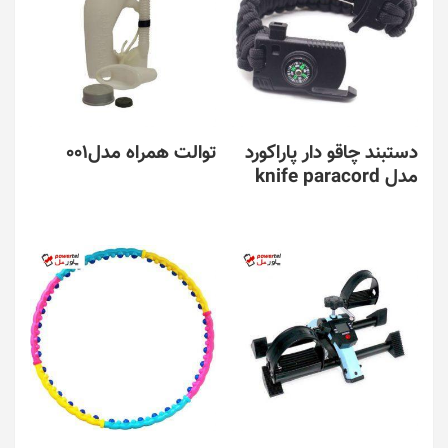
دستبند چاقو دار پاراکورد
توالت همراه مدل001
مدل knife paracord