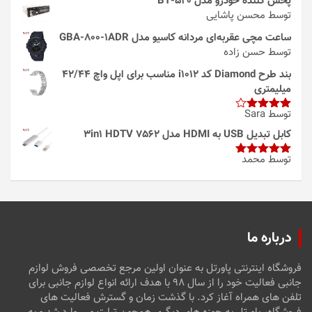
پخش کننده خودرو مدل 520-BT
توسط محسن پاشایی
ساعت مچی عقربه‌ای مردانه کاسیو مدل GBA-800-1ADR
توسط حسن زاده
بند طرح Diamond کد i1012 مناسب برای اپل واچ 42/44
میلیمتری
توسط Sara
امتیاز
4
از 5
کابل تبدیل USB به HDMI مدل 3in1 HDTV 7562
توسط محمد
امتیاز
5
از
5
درباره ما
فروشگاه اینترنتی پاورتل به عنوان اولین مرجع تخصصی فروش لوازم
جانبی فعالیت خود را از سال ۹۸ با هدف ارائه انواع لوازم جانبی برای
تلفن های همراه آغاز کرد. با گذشت زمان و گسترش فعالیت های