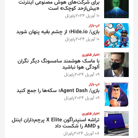
برای شرکت‌های هوش مصنوعی اینترنت
«بیش‌از‌حد کوچک» است
10 آوریل 2024
پاورتل
اپ بازار
بازی/ Hide.io؛ از چشم بقیه پنهان شوید
10 آوریل 2024
پاورتل
اخبار فناوری
با ماسک هوشمند سامسونگ دیگر نگران
آلودگی هوا نباشید
09 آوریل 2024
پاورتل
اپ بازار
بازی/ Agent Dash؛ سکه‌ها را جمع کنید
09 آوریل 2024
پاورتل
اخبار فناوری
تراشه اسنپدراگون X Elite پرچم‌داران اینتل
و AMD را شکست داد
08 آوریل 2024
پاورتل