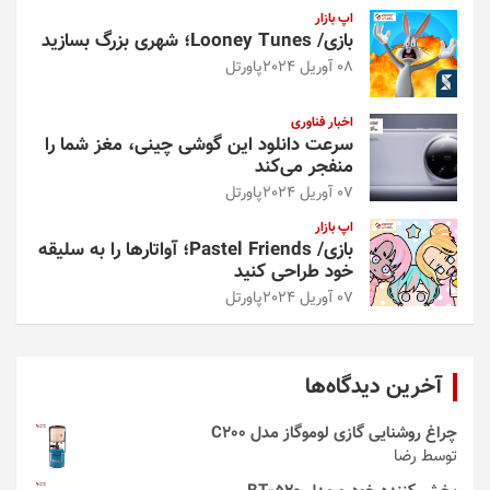
اپ بازار
بازی/ Looney Tunes؛ شهری بزرگ بسازید
08 آوریل 2024
پاورتل
اخبار فناوری
سرعت دانلود این گوشی چینی، مغز شما را
منفجر می‌کند
07 آوریل 2024
پاورتل
اپ بازار
بازی/ Pastel Friends؛ آواتارها را به سلیقه
خود طراحی کنید
07 آوریل 2024
پاورتل
آخرین دیدگاه‌ها
چراغ روشنایی گازی لوموگاز مدل C200
توسط رضا